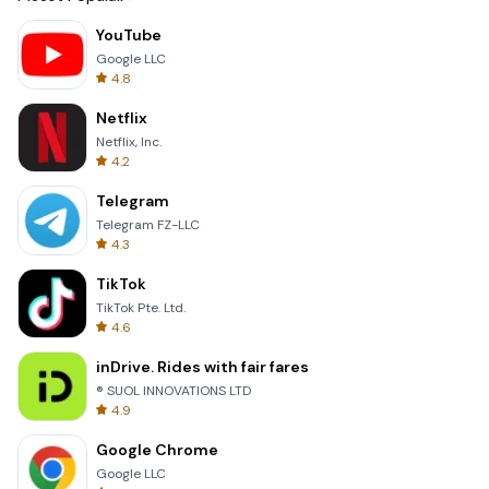
YouTube
Google LLC
4.8
Netflix
Netflix, Inc.
4.2
Telegram
Telegram FZ-LLC
4.3
TikTok
TikTok Pte. Ltd.
4.6
inDrive. Rides with fair fares
® SUOL INNOVATIONS LTD
4.9
Google Chrome
Google LLC