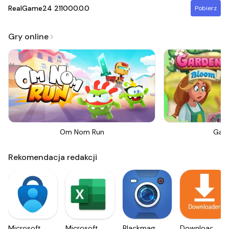
RealGame24
211000.0.0
Pobierz
Gry online
Om Nom Run
Gar
Rekomendacja redakcji
Microsoft
Microsoft
Blackmagic
Downloader