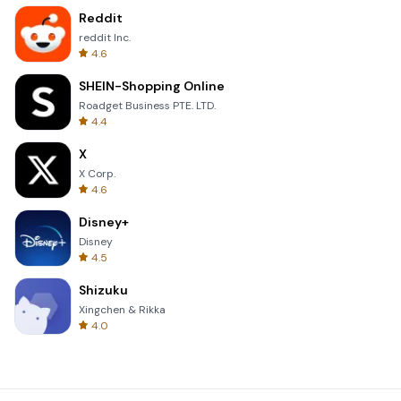
Reddit
reddit Inc.
4.6
SHEIN-Shopping Online
Roadget Business PTE. LTD.
4.4
X
X Corp.
4.6
Disney+
Disney
4.5
Shizuku
Xingchen & Rikka
4.0