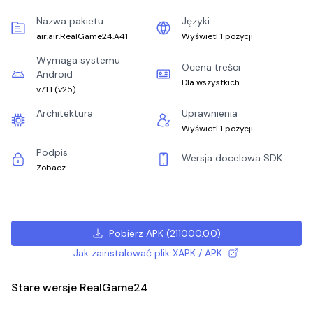
Nazwa pakietu
Języki
air.air.RealGame24.A41
Wyświetl 1 pozycji
Wymaga systemu
Ocena treści
Android
Dla wszystkich
v7.1.1
(
v25
)
Architektura
Uprawnienia
-
Wyświetl 1 pozycji
Podpis
Wersja docelowa SDK
Zobacz
Pobierz APK
(
211000.0.0
)
Jak zainstalować plik XAPK / APK
Stare wersje RealGame24