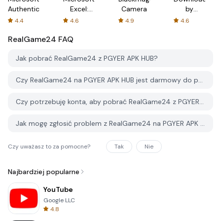
Authenticator
Excel:
Camera
by
Spreadsheets
AFTVnews
4.4
4.6
4.9
4.6
RealGame24
FAQ
Jak pobrać RealGame24 z PGYER APK HUB?
Czy RealGame24 na PGYER APK HUB jest darmowy do pobrania?
Czy potrzebuję konta, aby pobrać RealGame24 z PGYER APK HUB?
Jak mogę zgłosić problem z RealGame24 na PGYER APK HUB?
Czy uważasz to za pomocne?
Tak
Nie
Najbardziej popularne
YouTube
Google LLC
4.8