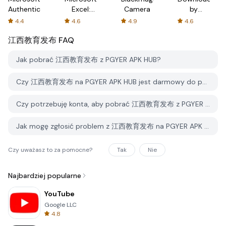
Authenticator
Excel:
Camera
by
Spreadsheets
AFTVnews
4.4
4.6
4.9
4.6
江西教育发布
FAQ
Jak pobrać 江西教育发布 z PGYER APK HUB?
Czy 江西教育发布 na PGYER APK HUB jest darmowy do pobrania?
Czy potrzebuję konta, aby pobrać 江西教育发布 z PGYER APK HUB?
Jak mogę zgłosić problem z 江西教育发布 na PGYER APK HUB?
Czy uważasz to za pomocne?
Tak
Nie
Najbardziej popularne
YouTube
Google LLC
4.8