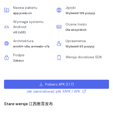
Nazwa pakietu
Języki
app.jx.edu.cn
Wyświetl 139 pozycji
Wymaga systemu
Ocena treści
Android
Dla wszystkich
v13
(
v33
)
Architektura
Uprawnienia
arm64-v8a, armeabi-v7a
Wyświetl 65 pozycji
Podpis
Wersja docelowa SDK
Zobacz
Pobierz APK
(
1.1.7
)
Jak zainstalować plik XAPK / APK
Stare wersje 江西教育发布