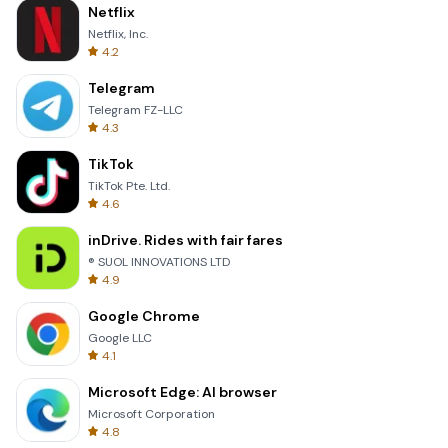
Netflix
Netflix, Inc.
4.2
Telegram
Telegram FZ-LLC
4.3
TikTok
TikTok Pte. Ltd.
4.6
inDrive. Rides with fair fares
® SUOL INNOVATIONS LTD
4.9
Google Chrome
Google LLC
4.1
Microsoft Edge: AI browser
Microsoft Corporation
4.8