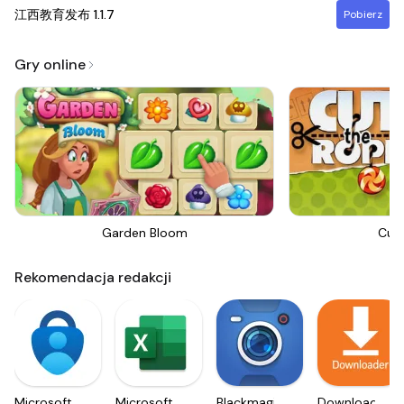
江西教育发布
1.1.7
Pobierz
Gry online
Garden Bloom
Cut
Rekomendacja redakcji
Microsoft
Microsoft
Blackmagic
Downloader