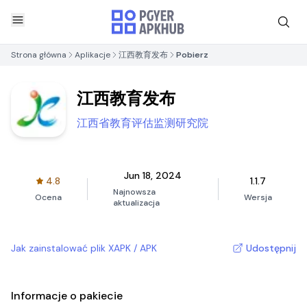
Strona główna
Aplikacje
江西教育发布
Pobierz
江西教育发布
江西省教育评估监测研究院
Jun 18, 2024
4.8
1.1.7
Najnowsza
Ocena
Wersja
aktualizacja
Jak zainstalować plik XAPK / APK
Udostępnij
Informacje o pakiecie