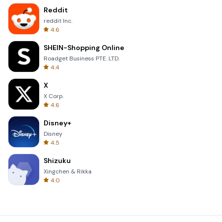
Reddit
reddit Inc.
4.6
SHEIN-Shopping Online
Roadget Business PTE. LTD.
4.4
X
X Corp.
4.6
Disney+
Disney
4.5
Shizuku
Xingchen & Rikka
4.0