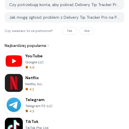
Czy potrzebuję konta, aby pobrać Delivery Tip Tracker Pro z PGYER APK HUB?
Jak mogę zgłosić problem z Delivery Tip Tracker Pro na PGYER APK HUB?
Czy uważasz to za pomocne?
Tak
Nie
Najbardziej popularne
YouTube
Google LLC
4.8
Netflix
Netflix, Inc.
4.2
Telegram
Telegram FZ-LLC
4.3
TikTok
TikTok Pte. Ltd.