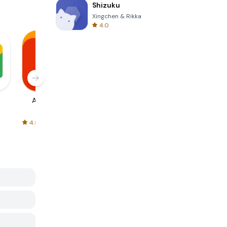
Shizuku
Xingchen & Rikka
4.0
AliExpress
Signal Private
Spotify - Music
Messenger
and Podcasts
4.5
4.3
4.6