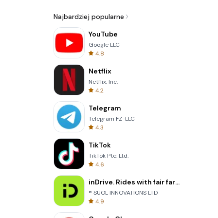
Najbardziej popularne
YouTube
Google LLC
4.8
Netflix
Netflix, Inc.
4.2
Telegram
Telegram FZ-LLC
4.3
TikTok
TikTok Pte. Ltd.
4.6
inDrive. Rides with fair fares
® SUOL INNOVATIONS LTD
4.9