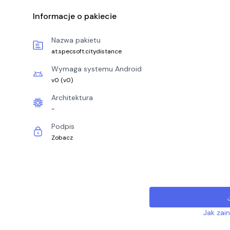
Informacje o pakiecie
Nazwa pakietu
at.specsoft.citydistance
Wymaga systemu Android
v0
(
v0
)
Architektura
-
Podpis
Zobacz
Jak zai