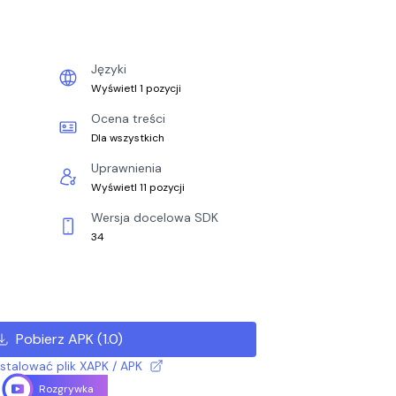
Języki
Wyświetl 1 pozycji
Ocena treści
Dla wszystkich
Uprawnienia
Wyświetl 11 pozycji
Wersja docelowa SDK
34
Pobierz APK
(
1.0
)
nstalować plik XAPK / APK
Rozgrywka