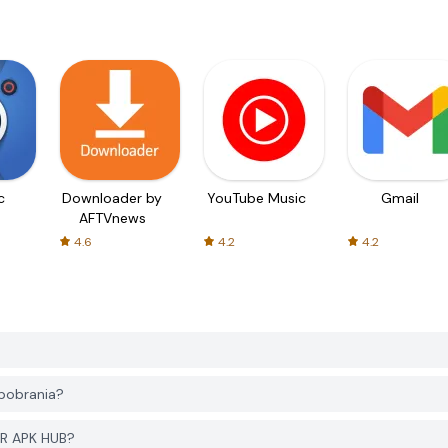
c
Downloader by
YouTube Music
Gmail
AFTVnews
4.6
4.2
4.2
pobrania?
ER APK HUB?