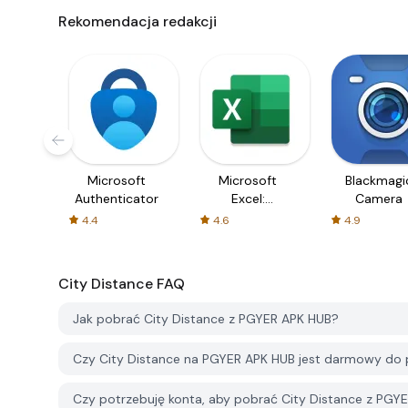
Rekomendacja redakcji
Microsoft
Microsoft
Blackmagi
Authenticator
Excel:
Camera
Spreadsheets
4.4
4.6
4.9
City Distance
FAQ
Jak pobrać City Distance z PGYER APK HUB?
Czy City Distance na PGYER APK HUB jest darmowy do 
Czy potrzebuję konta, aby pobrać City Distance z PGY