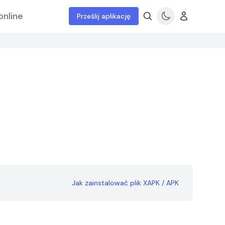
online
Prześlij aplikację
Jak zainstalować plik XAPK / APK