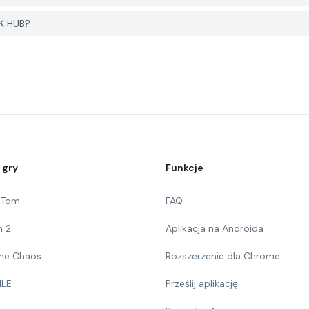
PK HUB?
 gry
Funkcje
g Tom
FAQ
n 2
Aplikacja na Androida
 The Chaos
Rozszerzenie dla Chrome
ILE
Prześlij aplikację