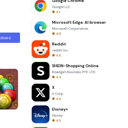
Google Chrome
Google LLC
4.1
Microsoft Edge: AI browser
Microsoft Corporation
4.8
obierz
Reddit
reddit Inc.
4.6
SHEIN-Shopping Online
Roadget Business PTE. LTD.
4.4
X
X Corp.
4.6
Disney+
s
3D Free Kick
Disney
4.5