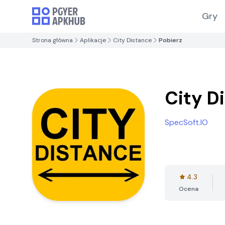
Gry
Strona główna
Aplikacje
City Distance
Pobierz
City D
SpecSoft.IO
4.3
Ocena