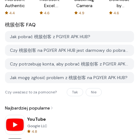
Authenticator
Excel:
Camera
by
Spreadsheets
AFTVnews
4.4
4.6
4.9
4.6
桃簇创客
FAQ
Jak pobrać 桃簇创客 z PGYER APK HUB?
Czy 桃簇创客 na PGYER APK HUB jest darmowy do pobrania?
Czy potrzebuję konta, aby pobrać 桃簇创客 z PGYER APK HUB?
Jak mogę zgłosić problem z 桃簇创客 na PGYER APK HUB?
Czy uważasz to za pomocne?
Tak
Nie
Najbardziej popularne
YouTube
Google LLC
4.8