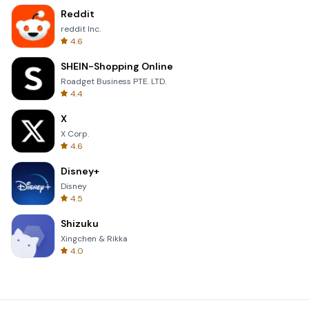
Reddit
reddit Inc.
4.6
SHEIN-Shopping Online
Roadget Business PTE. LTD.
4.4
X
X Corp.
4.6
Disney+
Disney
4.5
Shizuku
Xingchen & Rikka
4.0