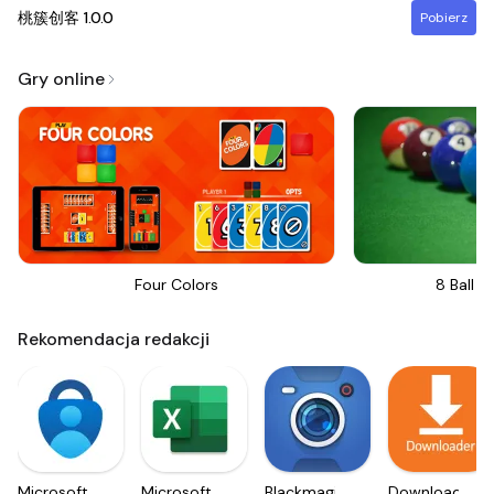
桃簇创客
1.0.0
Pobierz
Gry online
Four Colors
8 Ball Bi
Rekomendacja redakcji
Microsoft
Microsoft
Blackmagic
Downloader