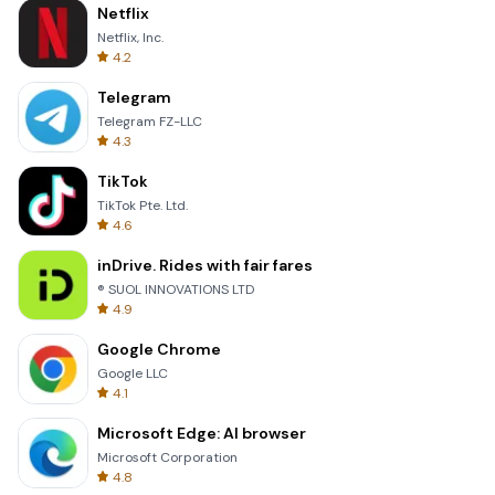
Netflix
Netflix, Inc.
4.2
Telegram
Telegram FZ-LLC
4.3
TikTok
TikTok Pte. Ltd.
4.6
inDrive. Rides with fair fares
® SUOL INNOVATIONS LTD
4.9
Google Chrome
Google LLC
4.1
Microsoft Edge: AI browser
Microsoft Corporation
4.8