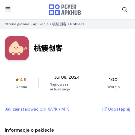
Strona główna
Aplikacje
桃簇创客
Pobierz
桃簇创客
Jul 08, 2024
4.9
1.0.0
Najnowsza
Ocena
Wersja
aktualizacja
Jak zainstalować plik XAPK / APK
Udostępnij
Informacje o pakiecie