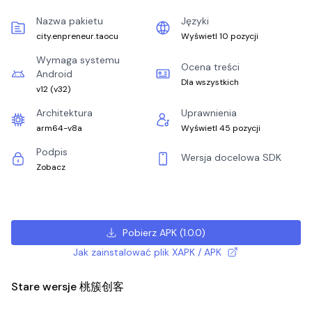
Nazwa pakietu
Języki
city.enpreneur.taocu
Wyświetl 10 pozycji
Wymaga systemu
Ocena treści
Android
Dla wszystkich
v12
(
v32
)
Architektura
Uprawnienia
arm64-v8a
Wyświetl 45 pozycji
Podpis
Wersja docelowa SDK
Zobacz
Pobierz APK
(
1.0.0
)
Jak zainstalować plik XAPK / APK
Stare wersje 桃簇创客