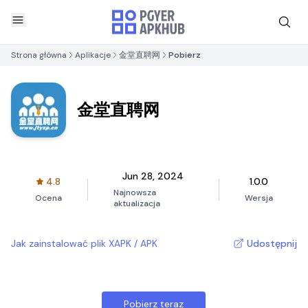
Strona główna
Aplikacje
金堂直聘网
Pobierz
金堂直聘网
Jun 28, 2024
4.8
1.0.0
Najnowsza
Ocena
Wersja
aktualizacja
Jak zainstalować plik XAPK / APK
Udostępnij
Pobierz teraz