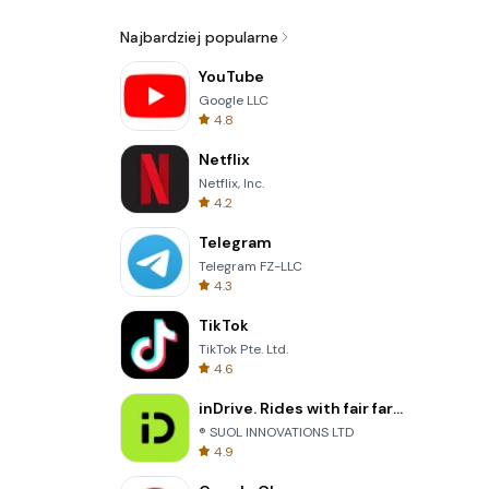
Najbardziej popularne
YouTube
Google LLC
4.8
Netflix
Netflix, Inc.
4.2
Telegram
Telegram FZ-LLC
4.3
TikTok
TikTok Pte. Ltd.
4.6
inDrive. Rides with fair fares
® SUOL INNOVATIONS LTD
4.9