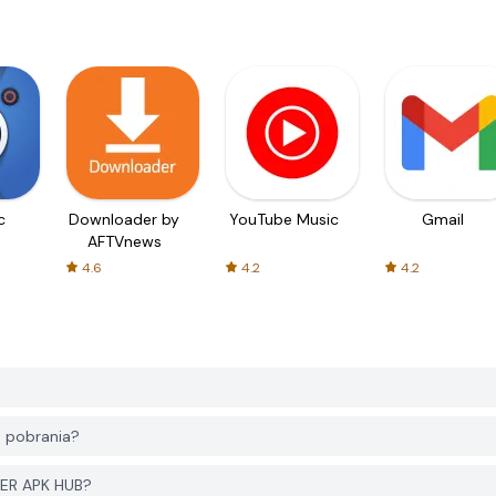
c
Downloader by
YouTube Music
Gmail
AFTVnews
4.6
4.2
4.2
 pobrania?
YER APK HUB?