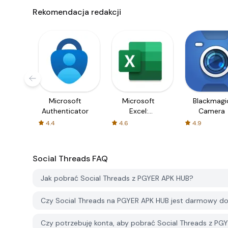
Rekomendacja redakcji
Microsoft
Microsoft
Blackmagi
Authenticator
Excel:
Camera
Spreadsheets
4.4
4.6
4.9
Social Threads
FAQ
Jak pobrać Social Threads z PGYER APK HUB?
Czy Social Threads na PGYER APK HUB jest darmowy do
Czy potrzebuję konta, aby pobrać Social Threads z PG