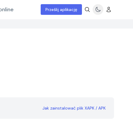
online
Prześlij aplikację
Jak zainstalować plik XAPK / APK