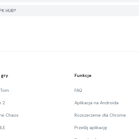
APK HUB?
 gry
Funkcje
g Tom
FAQ
n 2
Aplikacja na Androida
 The Chaos
Rozszerzenie dla Chrome
ILE
Prześlij aplikację