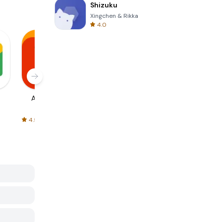
Shizuku
Xingchen & Rikka
4.0
AliExpress
Signal Private
Spotify - Music
Messenger
and Podcasts
4.5
4.3
4.6