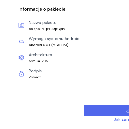
Informacje o pakiecie
Nazwa pakietu
co.app.id_jPLu9pCjdV
Wymaga systemu Android
Android 6.0+
(
M, API 23
)
Architektura
arm64-v8a
Podpis
Zobacz
Jak zai