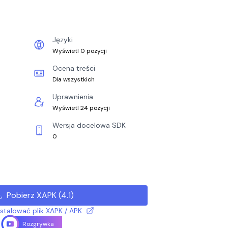
Języki
Wyświetl 0 pozycji
Ocena treści
Dla wszystkich
Uprawnienia
Wyświetl 24 pozycji
Wersja docelowa SDK
0
Pobierz XAPK
(
4.1
)
nstalować plik XAPK / APK
Rozgrywka