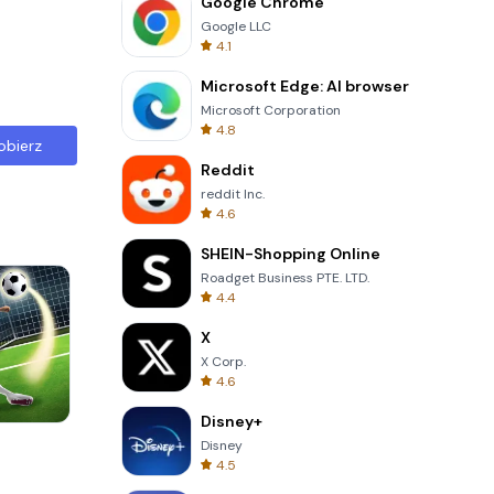
Google Chrome
Google LLC
4.1
Microsoft Edge: AI browser
Microsoft Corporation
4.8
obierz
Reddit
reddit Inc.
4.6
SHEIN-Shopping Online
Roadget Business PTE. LTD.
4.4
X
X Corp.
4.6
Disney+
Garden Bloom
Disney
4.5