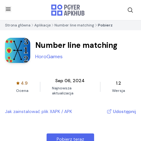
Strona główna
Aplikacje
Number line matching
Pobierz
Number line matching
HoroGames
Sep 06, 2024
4.9
1.2
Najnowsza
Ocena
Wersja
aktualizacja
Jak zainstalować plik XAPK / APK
Udostępnij
Pobierz teraz