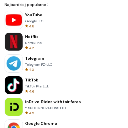
Najbardziej popularne
YouTube
Google LLC
4.8
Netflix
Netflix, Inc.
4.2
Telegram
Telegram FZ-LLC
4.3
TikTok
TikTok Pte. Ltd.
4.6
inDrive. Rides with fair fares
® SUOL INNOVATIONS LTD
4.9
Google Chrome