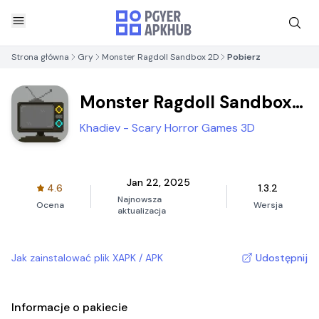
Strona główna
Gry
Monster Ragdoll Sandbox 2D
Pobierz
Monster Ragdoll Sandbox
2D
Khadiev - Scary Horror Games 3D
Jan 22, 2025
4.6
1.3.2
Najnowsza
Ocena
Wersja
aktualizacja
Jak zainstalować plik XAPK / APK
Udostępnij
Informacje o pakiecie