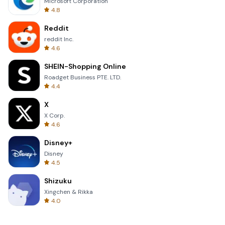
Microsoft Corporation
4.8
Reddit
reddit Inc.
4.6
SHEIN-Shopping Online
Roadget Business PTE. LTD.
4.4
X
X Corp.
4.6
Disney+
Disney
4.5
Shizuku
Xingchen & Rikka
4.0