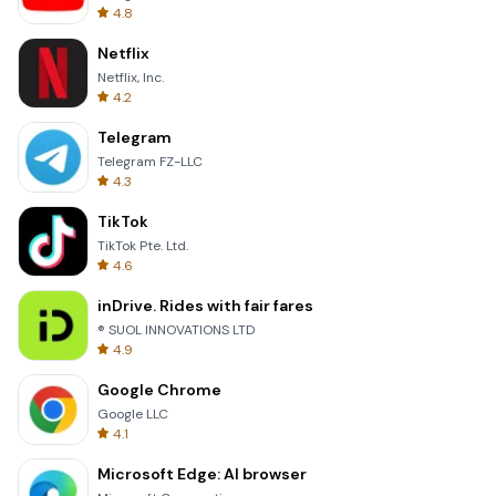
4.8
Netflix
Netflix, Inc.
4.2
Telegram
Telegram FZ-LLC
4.3
TikTok
TikTok Pte. Ltd.
4.6
inDrive. Rides with fair fares
® SUOL INNOVATIONS LTD
4.9
Google Chrome
Google LLC
4.1
Microsoft Edge: AI browser