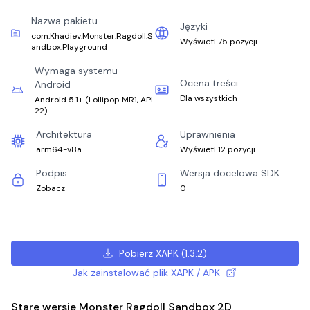
Nazwa pakietu
Języki
com.Khadiev.Monster.Ragdoll.S
Wyświetl 75 pozycji
andbox.Playground
Wymaga systemu
Ocena treści
Android
Dla wszystkich
Android 5.1+
(
Lollipop MR1, API
22
)
Architektura
Uprawnienia
arm64-v8a
Wyświetl 12 pozycji
Podpis
Wersja docelowa SDK
Zobacz
0
Pobierz XAPK
(
1.3.2
)
Jak zainstalować plik XAPK / APK
Stare wersje Monster Ragdoll Sandbox 2D