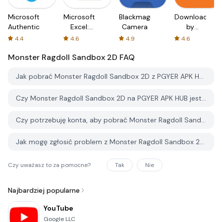
Microsoft
Microsoft
Blackmagic
Downloader
Authenticator
Excel:
Camera
by
Spreadsheets
AFTVnews
4.4
4.6
4.9
4.6
Monster Ragdoll Sandbox 2D
FAQ
Jak pobrać Monster Ragdoll Sandbox 2D z PGYER APK HUB?
Czy Monster Ragdoll Sandbox 2D na PGYER APK HUB jest darmowy do pobrania?
Czy potrzebuję konta, aby pobrać Monster Ragdoll Sandbox 2D z PGYER APK HUB?
Jak mogę zgłosić problem z Monster Ragdoll Sandbox 2D na PGYER APK HUB?
Czy uważasz to za pomocne?
Tak
Nie
Najbardziej popularne
YouTube
Google LLC