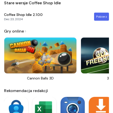
Stare wersje Coffee Shop Idle
Coffee Shop Idle
2.1.0.0
Pobierz
Dec 23, 2024
Gry online
Cannon Balls 3D
3D 
Rekomendacja redakcji