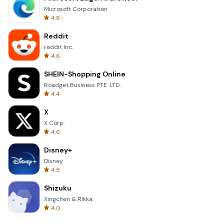
Microsoft Corporation
4.8
Reddit
reddit Inc.
4.6
SHEIN-Shopping Online
Roadget Business PTE. LTD.
4.4
X
X Corp.
4.6
Disney+
Disney
4.5
Shizuku
Xingchen & Rikka
4.0