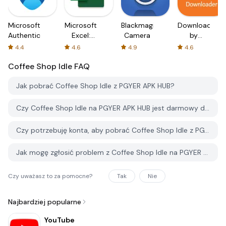
Microsoft
Microsoft
Blackmagic
Downloader
Authenticator
Excel:
Camera
by
Spreadsheets
AFTVnews
4.4
4.6
4.9
4.6
Coffee Shop Idle
FAQ
Jak pobrać Coffee Shop Idle z PGYER APK HUB?
Czy Coffee Shop Idle na PGYER APK HUB jest darmowy do pobrania?
Czy potrzebuję konta, aby pobrać Coffee Shop Idle z PGYER APK HUB?
Jak mogę zgłosić problem z Coffee Shop Idle na PGYER APK HUB?
Czy uważasz to za pomocne?
Tak
Nie
Najbardziej popularne
YouTube