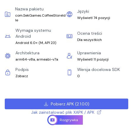
Nazwa pakietu
Języki
com.SekGames.CoffeeStoreId
Wyświetl 74 pozycji
le
Wymaga systemu
Ocena treści
Android
Dla wszystkich
Android 6.0+
(
M, API 23
)
Architektura
Uprawnienia
arm64-v8a, armeabi-v7a
Wyświetl 11 pozycji
Podpis
Wersja docelowa SDK
Zobacz
0
Pobierz APK
(
2.1.0.0
)
Jak zainstalować plik XAPK / APK
Rozgrywka