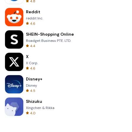
4.8
Reddit
reddit Inc.
4.6
SHEIN-Shopping Online
Roadget Business PTE. LTD.
4.4
X
X Corp.
4.6
Disney+
Disney
4.5
Shizuku
Xingchen & Rikka
4.0