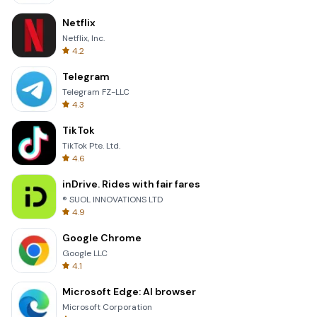
Netflix
Netflix, Inc.
4.2
Telegram
Telegram FZ-LLC
4.3
TikTok
TikTok Pte. Ltd.
4.6
inDrive. Rides with fair fares
® SUOL INNOVATIONS LTD
4.9
Google Chrome
Google LLC
4.1
Microsoft Edge: AI browser
Microsoft Corporation