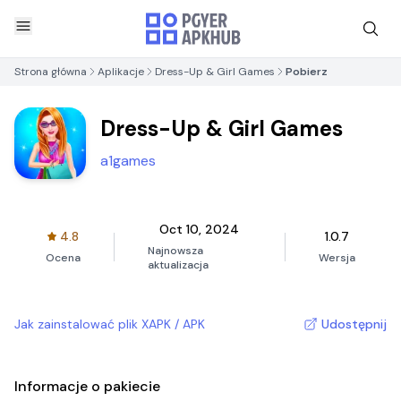
Strona główna
Aplikacje
Dress-Up & Girl Games
Pobierz
Dress-Up & Girl Games
a1games
Oct 10, 2024
4.8
1.0.7
Najnowsza
Ocena
Wersja
aktualizacja
Jak zainstalować plik XAPK / APK
Udostępnij
Informacje o pakiecie