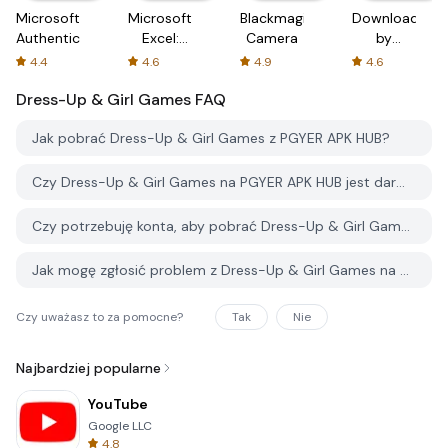
Microsoft
Microsoft
Blackmagic
Downloader
Authenticator
Excel:
Camera
by
Spreadsheets
AFTVnews
4.4
4.6
4.9
4.6
Dress-Up & Girl Games
FAQ
Jak pobrać Dress-Up & Girl Games z PGYER APK HUB?
Czy Dress-Up & Girl Games na PGYER APK HUB jest darmowy do pobrania?
Czy potrzebuję konta, aby pobrać Dress-Up & Girl Games z PGYER APK HUB?
Jak mogę zgłosić problem z Dress-Up & Girl Games na PGYER APK HUB?
Czy uważasz to za pomocne?
Tak
Nie
Najbardziej popularne
YouTube
Google LLC
4.8