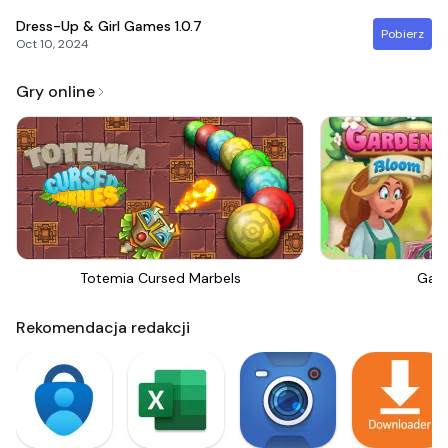
Dress-Up & Girl Games
1.0.7
Pobierz
Oct 10, 2024
Gry online
Totemia Cursed Marbels
Gar
Rekomendacja redakcji