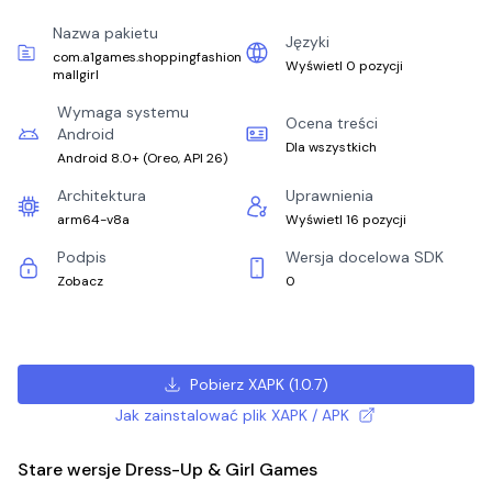
Nazwa pakietu
Języki
com.a1games.shoppingfashion
Wyświetl 0 pozycji
mallgirl
Wymaga systemu
Ocena treści
Android
Dla wszystkich
Android 8.0+
(
Oreo, API 26
)
Architektura
Uprawnienia
arm64-v8a
Wyświetl 16 pozycji
Podpis
Wersja docelowa SDK
Zobacz
0
Pobierz XAPK
(
1.0.7
)
Jak zainstalować plik XAPK / APK
Stare wersje Dress-Up & Girl Games