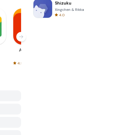
Shizuku
Xingchen & Rikka
4.0
AliExpress
Signal Private
Spotify - Music
Messenger
and Podcasts
4.5
4.3
4.6