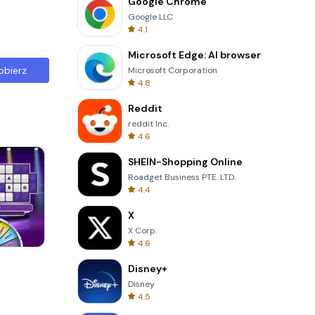
Google Chrome
Google LLC
4.1
Microsoft Edge: AI browser
obierz
Microsoft Corporation
4.8
Reddit
reddit Inc.
4.6
SHEIN-Shopping Online
Roadget Business PTE. LTD.
4.4
X
X Corp.
4.6
Solitaire Klondike
Disney+
Disney
4.5