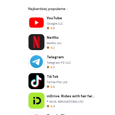
Najbardziej popularne
YouTube
Google LLC
4.8
Netflix
Netflix, Inc.
4.2
Telegram
Telegram FZ-LLC
4.3
TikTok
TikTok Pte. Ltd.
4.6
inDrive. Rides with fair fares
® SUOL INNOVATIONS LTD
4.9