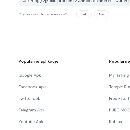
Jak mogę zgłosić problem z Ahmed Salamh Full Quran o
Czy uważasz to za pomocne?
Tak
Nie
Popularne aplikacje
Popularne
Google Apk
My Talkin
Facebook Apk
Temple Ru
Twitter apk
Free Fire:
Telegram Apk
PUBG MOB
Youtube Apk
Roblox