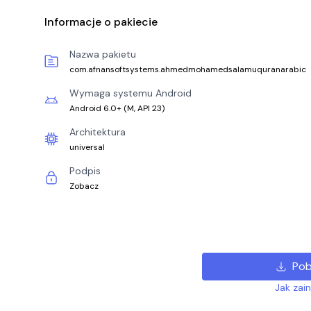
Informacje o pakiecie
Nazwa pakietu
com.afnansoftsystems.ahmedmohamedsalamuquranarabic
Wymaga systemu Android
Android 6.0+
(
M, API 23
)
Architektura
universal
Podpis
Zobacz
Pob
Jak zai