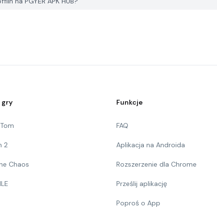
fflin na PGYER APK HUB?
 gry
Funkcje
g Tom
FAQ
n 2
Aplikacja na Androida
 The Chaos
Rozszerzenie dla Chrome
ILE
Prześlij aplikację
Poproś o App