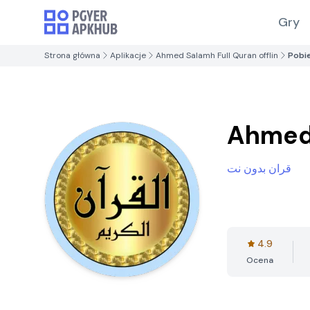
Gry
Strona główna
Aplikacje
Ahmed Salamh Full Quran offlin
Pobi
Ahmed 
قران بدون نت
4.9
Ocena