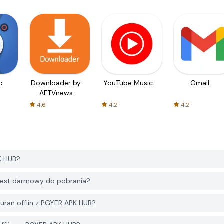
c
Downloader by
YouTube Music
Gmail
AFTVnews
4.6
4.2
4.2
K HUB?
 jest darmowy do pobrania?
uran offlin z PGYER APK HUB?