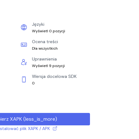
Języki
Wyświetl 0 pozycji
Ocena treści
Dla wszystkich
Uprawnienia
Wyświetl 9 pozycji
Wersja docelowa SDK
0
ierz XAPK
(
less_is_more
)
nstalować plik XAPK / APK