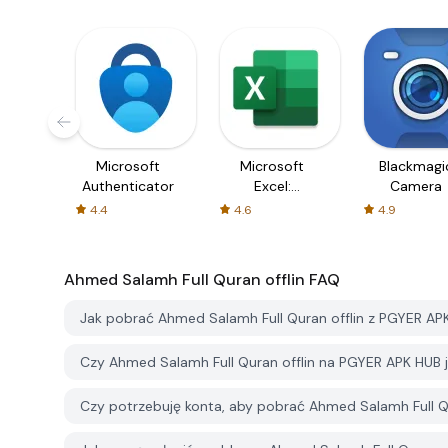
Microsoft
Microsoft
Blackmagi
Authenticator
Excel:
Camera
Spreadsheets
4.4
4.6
4.9
Ahmed Salamh Full Quran offlin
FAQ
Jak pobrać Ahmed Salamh Full Quran offlin z PGYER AP
Czy Ahmed Salamh Full Quran offlin na PGYER APK HUB
Czy potrzebuję konta, aby pobrać Ahmed Salamh Full Q