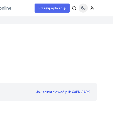
online
Prześlij aplikację
Jak zainstalować plik XAPK / APK