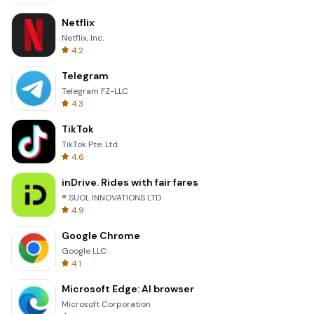
Netflix
Netflix, Inc.
4.2
Telegram
Telegram FZ-LLC
4.3
TikTok
TikTok Pte. Ltd.
4.6
inDrive. Rides with fair fares
® SUOL INNOVATIONS LTD
4.9
Google Chrome
Google LLC
4.1
Microsoft Edge: AI browser
Microsoft Corporation