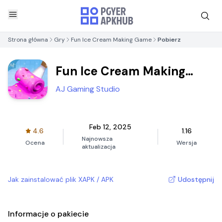
Strona główna
Gry
Fun Ice Cream Making Game
Pobierz
Fun Ice Cream Making
Game
AJ Gaming Studio
Feb 12, 2025
4.6
1.16
Najnowsza
Ocena
Wersja
aktualizacja
Jak zainstalować plik XAPK / APK
Udostępnij
Informacje o pakiecie