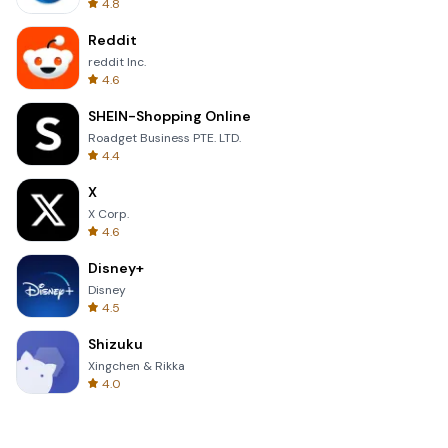
4.8
Reddit
reddit Inc.
4.6
SHEIN-Shopping Online
Roadget Business PTE. LTD.
4.4
X
X Corp.
4.6
Disney+
Disney
4.5
Shizuku
Xingchen & Rikka
4.0