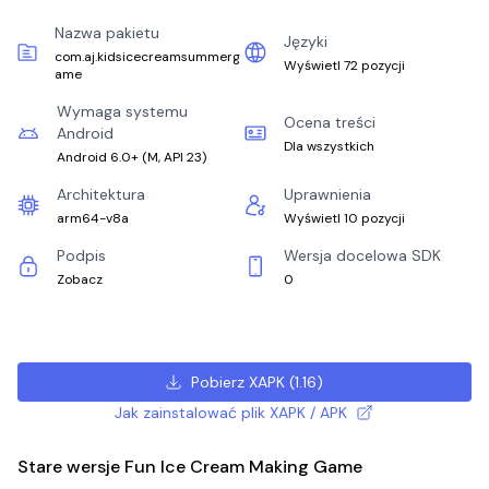
Nazwa pakietu
Języki
com.aj.kidsicecreamsummerg
Wyświetl 72 pozycji
ame
Wymaga systemu
Ocena treści
Android
Dla wszystkich
Android 6.0+
(
M, API 23
)
Architektura
Uprawnienia
arm64-v8a
Wyświetl 10 pozycji
Podpis
Wersja docelowa SDK
Zobacz
0
Pobierz XAPK
(
1.16
)
Jak zainstalować plik XAPK / APK
Stare wersje Fun Ice Cream Making Game