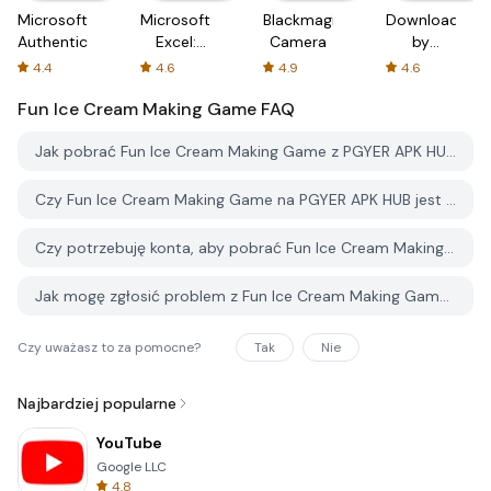
Microsoft
Microsoft
Blackmagic
Downloader
Authenticator
Excel:
Camera
by
Spreadsheets
AFTVnews
4.4
4.6
4.9
4.6
Fun Ice Cream Making Game
FAQ
Jak pobrać Fun Ice Cream Making Game z PGYER APK HUB?
Czy Fun Ice Cream Making Game na PGYER APK HUB jest darmowy do pobrania?
Czy potrzebuję konta, aby pobrać Fun Ice Cream Making Game z PGYER APK HUB?
Jak mogę zgłosić problem z Fun Ice Cream Making Game na PGYER APK HUB?
Czy uważasz to za pomocne?
Tak
Nie
Najbardziej popularne
YouTube
Google LLC
4.8