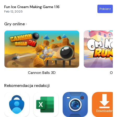
Fun Ice Cream Making Game
1.16
Pobierz
Feb 12, 2025
Gry online
Cannon Balls 3D
Om 
Rekomendacja redakcji