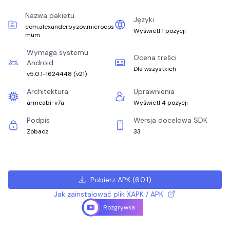
Nazwa pakietu
Języki
com.alexanderbyzov.microcos
Wyświetl 1 pozycji
mum
Wymaga systemu
Ocena treści
Android
Dla wszystkich
v5.0.1-1624448
(
v21
)
Architektura
Uprawnienia
armeabi-v7a
Wyświetl 4 pozycji
Podpis
Wersja docelowa SDK
Zobacz
33
Pobierz APK
(
6.0.1
)
Jak zainstalować plik XAPK / APK
Rozgrywka