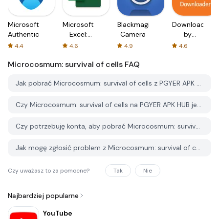
Microsoft
Microsoft
Blackmagic
Downloader
Authenticator
Excel:
Camera
by
Spreadsheets
AFTVnews
4.4
4.6
4.9
4.6
Microcosmum: survival of cells
FAQ
Jak pobrać Microcosmum: survival of cells z PGYER APK HUB?
Czy Microcosmum: survival of cells na PGYER APK HUB jest darmowy do pobrania?
Czy potrzebuję konta, aby pobrać Microcosmum: survival of cells z PGYER APK HUB?
Jak mogę zgłosić problem z Microcosmum: survival of cells na PGYER APK HUB?
Czy uważasz to za pomocne?
Tak
Nie
Najbardziej popularne
YouTube