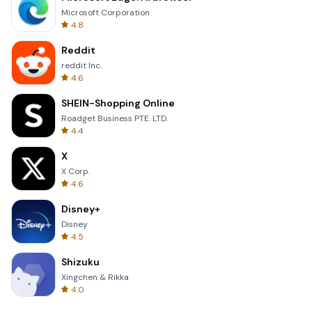
Microsoft Corporation
4.8
Reddit
reddit Inc.
4.6
SHEIN-Shopping Online
Roadget Business PTE. LTD.
4.4
X
X Corp.
4.6
Disney+
Disney
4.5
Shizuku
Xingchen & Rikka
4.0