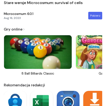
Stare wersje Microcosmum: survival of cells
Microcosmum
6.0.1
Pobierz
Aug 16, 2023
Gry online
8 Ball Billiards Classic
Gar
Rekomendacja redakcji