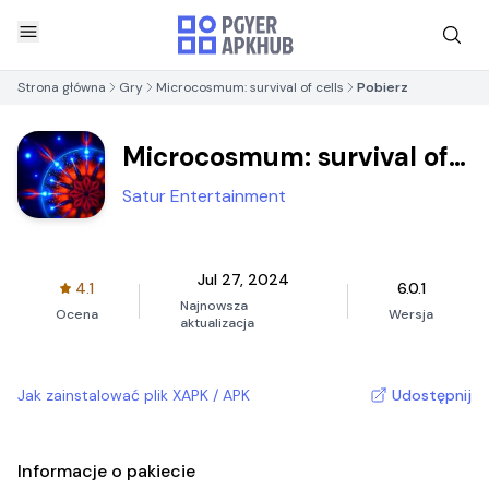
Strona główna
Gry
Microcosmum: survival of cells
Pobierz
Microcosmum: survival of
cells
Satur Entertainment
Jul 27, 2024
4.1
6.0.1
Najnowsza
Ocena
Wersja
aktualizacja
Jak zainstalować plik XAPK / APK
Udostępnij
Informacje o pakiecie