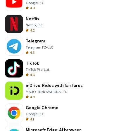
Google LLC
4.8
Netflix
Netflix, Inc.
4.2
Telegram
Telegram FZ-LLC
4.3
TikTok
TikTok Pte. Ltd.
4.6
inDrive. Rides with fair fares
® SUOL INNOVATIONS LTD
4.9
Google Chrome
Google LLC
4.1
Microsoft Edge: AI browser