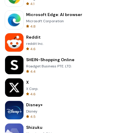
4.1
Microsoft Edge: AI browser
Microsoft Corporation
4.8
Reddit
reddit Inc.
4.6
SHEIN-Shopping Online
Roadget Business PTE. LTD.
4.4
X
X Corp.
4.6
Disney+
Disney
4.5
Shizuku