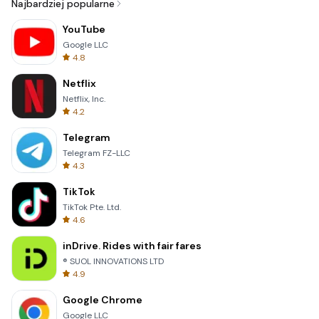
Najbardziej popularne
YouTube
Google LLC
4.8
Netflix
Netflix, Inc.
4.2
Telegram
Telegram FZ-LLC
4.3
TikTok
TikTok Pte. Ltd.
4.6
inDrive. Rides with fair fares
® SUOL INNOVATIONS LTD
4.9
Google Chrome
Google LLC