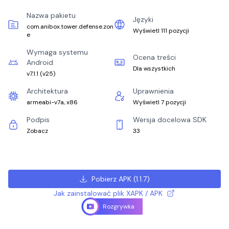
Nazwa pakietu
Języki
com.anibox.tower.defense.zon
Wyświetl 111 pozycji
e
Wymaga systemu
Ocena treści
Android
Dla wszystkich
v7.1.1
(
v25
)
Architektura
Uprawnienia
armeabi-v7a, x86
Wyświetl 7 pozycji
Podpis
Wersja docelowa SDK
Zobacz
33
Pobierz APK
(
1.1.7
)
Jak zainstalować plik XAPK / APK
Rozgrywka