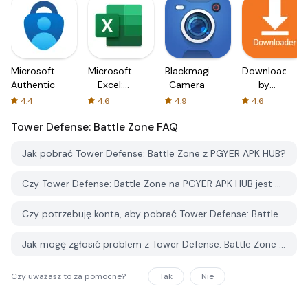
Microsoft
Microsoft
Blackmagic
Downloader
Authenticator
Excel:
Camera
by
Spreadsheets
AFTVnews
4.4
4.6
4.9
4.6
Tower Defense: Battle Zone
FAQ
Jak pobrać Tower Defense: Battle Zone z PGYER APK HUB?
Czy Tower Defense: Battle Zone na PGYER APK HUB jest darmowy do pobrania?
Czy potrzebuję konta, aby pobrać Tower Defense: Battle Zone z PGYER APK HUB?
Jak mogę zgłosić problem z Tower Defense: Battle Zone na PGYER APK HUB?
Czy uważasz to za pomocne?
Tak
Nie