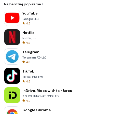
Najbardziej popularne
YouTube
Google LLC
4.8
Netflix
Netflix, Inc.
4.2
Telegram
Telegram FZ-LLC
4.3
TikTok
TikTok Pte. Ltd.
4.6
inDrive. Rides with fair fares
® SUOL INNOVATIONS LTD
4.9
Google Chrome