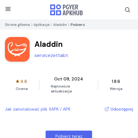
Strona główna
Aplikacje
Aladdin
Pobierz
Aladdin
servicezettabt
Oct 09, 2024
4.6
1.8.6
Najnowsza
Ocena
Wersja
aktualizacja
Jak zainstalować plik XAPK / APK
Udostępnij
Pobierz teraz