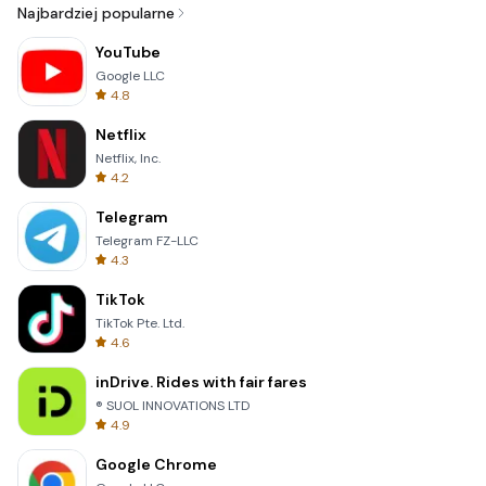
Najbardziej popularne
YouTube
Google LLC
4.8
Netflix
Netflix, Inc.
4.2
Telegram
Telegram FZ-LLC
4.3
TikTok
TikTok Pte. Ltd.
4.6
inDrive. Rides with fair fares
® SUOL INNOVATIONS LTD
4.9
Google Chrome