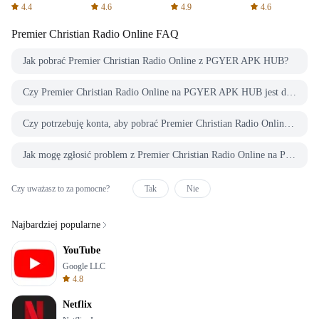
Spreadsheets
AFTVnews
4.4
4.6
4.9
4.6
Premier Christian Radio Online
FAQ
Jak pobrać Premier Christian Radio Online z PGYER APK HUB?
Czy Premier Christian Radio Online na PGYER APK HUB jest darmowy do pobrania?
Czy potrzebuję konta, aby pobrać Premier Christian Radio Online z PGYER APK HUB?
Jak mogę zgłosić problem z Premier Christian Radio Online na PGYER APK HUB?
Czy uważasz to za pomocne?
Tak
Nie
Najbardziej popularne
YouTube
Google LLC
4.8
Netflix