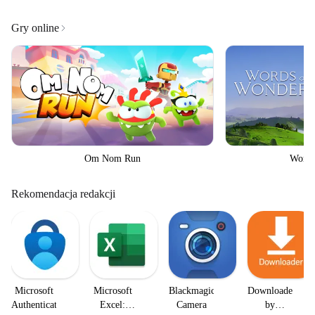
Gry online
Om Nom Run
Words
Rekomendacja redakcji
Microsoft
Microsoft
Blackmagic
Downloader
Authenticator
Excel:
Camera
by