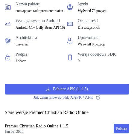
Nazwa pakietu
Języki
com.appseo.radiopremierchristian
Wyświetl 72 pozycji
Wymaga systemu Android
Ocena treści
Android 4.1+
(
Jelly Bean, API 16
)
Dla wszystkich
Architektura
Uprawnienia
universal
Wyświetl 8 pozycji
Podpis
Wersja docelowa SDK
Zobacz
0
Pobierz APK
(
1.1.5
)
Jak zainstalować plik XAPK / APK
Stare wersje Premier Christian Radio Online
Premier Christian Radio Online
1.1.5
Pobierz
Jun 02, 2025