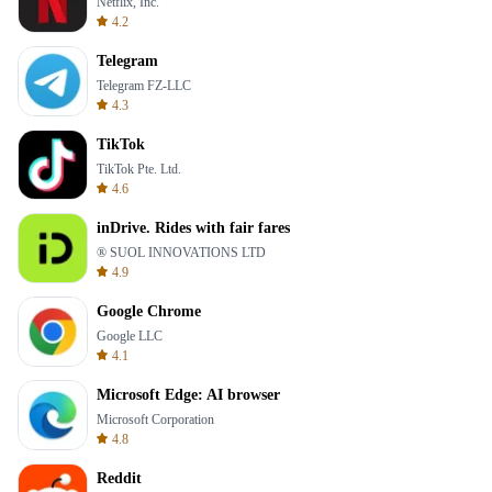
Netflix, Inc.
4.2
Telegram
Telegram FZ-LLC
4.3
TikTok
TikTok Pte. Ltd.
4.6
inDrive. Rides with fair fares
® SUOL INNOVATIONS LTD
4.9
Google Chrome
Google LLC
4.1
Microsoft Edge: AI browser
Microsoft Corporation
4.8
Reddit