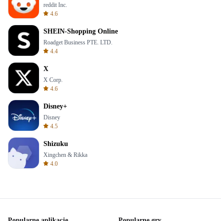
reddit Inc.
4.6
SHEIN-Shopping Online
Roadget Business PTE. LTD.
4.4
X
X Corp.
4.6
Disney+
Disney
4.5
Shizuku
Xingchen & Rikka
4.0
Popularne aplikacje
Popularne gry