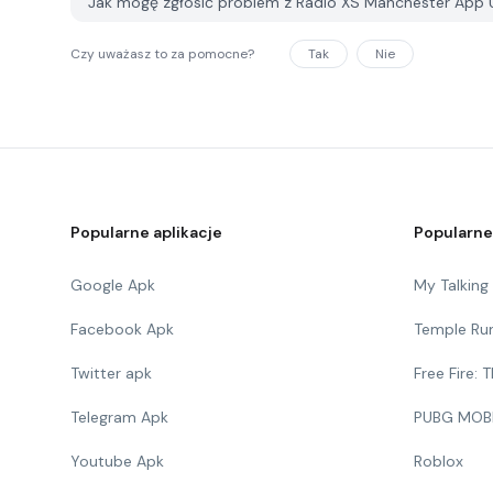
Jak mogę zgłosić problem z Radio XS Manchester App
Czy uważasz to za pomocne?
Tak
Nie
Popularne aplikacje
Popularne
Google Apk
My Talkin
Facebook Apk
Temple Ru
Twitter apk
Free Fire:
Telegram Apk
PUBG MOB
Youtube Apk
Roblox