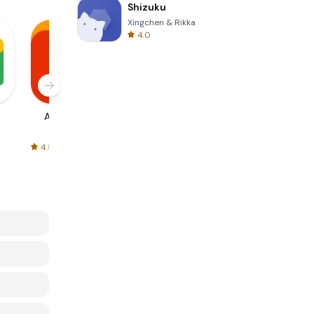
Shizuku
Xingchen & Rikka
4.0
AliExpress
Signal Private
Spotify - Music
Messenger
and Podcasts
4.5
4.3
4.6