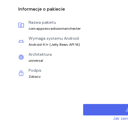
Informacje o pakiecie
Nazwa pakietu
com.appseo.radioxsmanchester
Wymaga systemu Android
Android 4.1+
(
Jelly Bean, API 16
)
Architektura
universal
Podpis
Zobacz
Jak zai