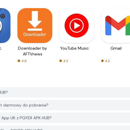
c
Downloader by
YouTube Music
Gmail
AFTVnews
4.6
4.2
4.2
HUB?
st darmowy do pobrania?
r App UK z PGYER APK HUB?