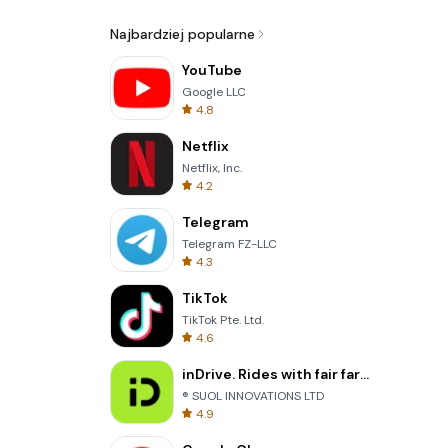
Najbardziej popularne
YouTube
Google LLC
4.8
Netflix
Netflix, Inc.
4.2
Telegram
Telegram FZ-LLC
4.3
TikTok
TikTok Pte. Ltd.
4.6
inDrive. Rides with fair fares
® SUOL INNOVATIONS LTD
4.9