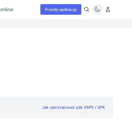
online
Prześlij aplikację
Jak zainstalować plik XAPK / APK