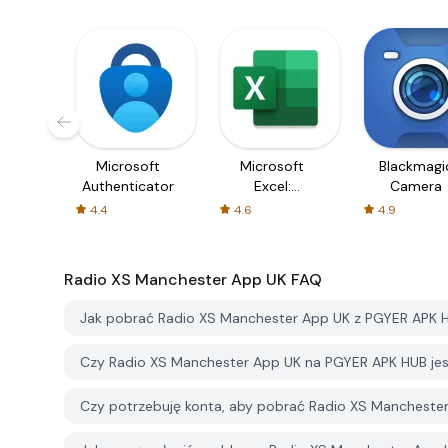
Microsoft
Microsoft
Blackmagi
Authenticator
Excel:
Camera
Spreadsheets
4.4
4.6
4.9
Radio XS Manchester App UK
FAQ
Jak pobrać Radio XS Manchester App UK z PGYER APK 
Czy Radio XS Manchester App UK na PGYER APK HUB je
Czy potrzebuję konta, aby pobrać Radio XS Mancheste