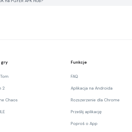
 UK na PGYER APK HUB?
 gry
Funkcje
g Tom
FAQ
n 2
Aplikacja na Androida
 The Chaos
Rozszerzenie dla Chrome
ILE
Prześlij aplikację
Poproś o App