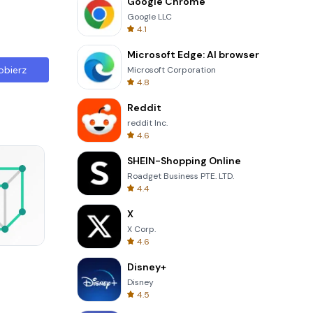
Google Chrome
Google LLC
4.1
Microsoft Edge: AI browser
obierz
Microsoft Corporation
4.8
Reddit
reddit Inc.
4.6
SHEIN-Shopping Online
Roadget Business PTE. LTD.
4.4
X
X Corp.
4.6
Solitaire Klondike
Disney+
Disney
4.5