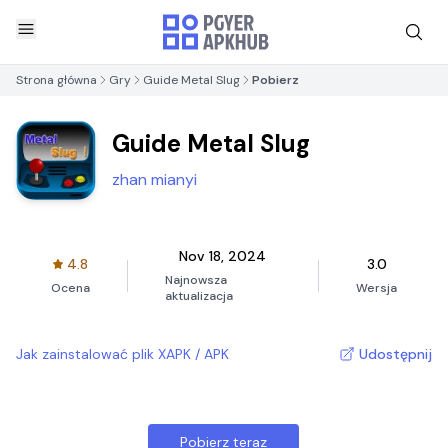
Strona główna
Gry
Guide Metal Slug
Pobierz
Guide Metal Slug
zhan mianyi
Nov 18, 2024
4.8
3.0
Najnowsza
Ocena
Wersja
aktualizacja
Jak zainstalować plik XAPK / APK
Udostępnij
Pobierz teraz