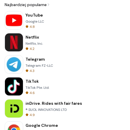
Najbardziej popularne
YouTube
Google LLC
4.8
Netflix
Netflix, Inc.
4.2
Telegram
Telegram FZ-LLC
4.3
TikTok
TikTok Pte. Ltd.
4.6
inDrive. Rides with fair fares
® SUOL INNOVATIONS LTD
4.9
Google Chrome