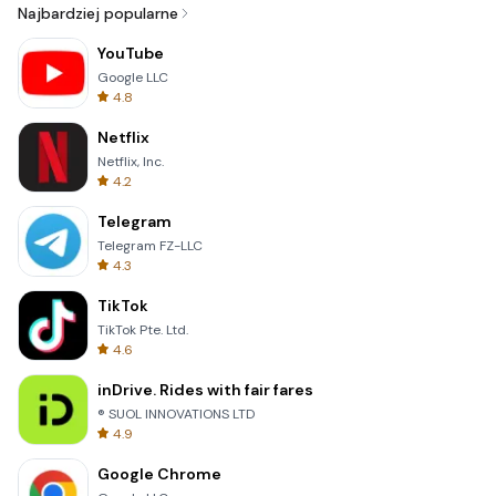
Najbardziej popularne
YouTube
Google LLC
4.8
Netflix
Netflix, Inc.
4.2
Telegram
Telegram FZ-LLC
4.3
TikTok
TikTok Pte. Ltd.
4.6
inDrive. Rides with fair fares
® SUOL INNOVATIONS LTD
4.9
Google Chrome