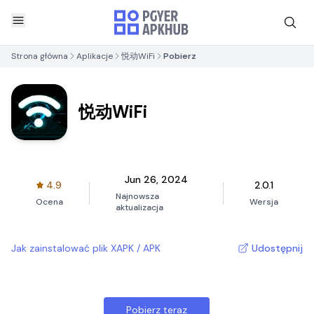
Strona główna
Aplikacje
悦动WiFi
Pobierz
悦动WiFi
Jun 26, 2024
4.9
2.0.1
Najnowsza
Ocena
Wersja
aktualizacja
Jak zainstalować plik XAPK / APK
Udostępnij
Pobierz teraz