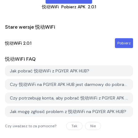
悦动WiFi
Pobierz APK
2.0.1
Stare wersje 悦动WiFi
悦动WiFi
2.0.1
Pobierz
悦动WiFi
FAQ
Jak pobrać 悦动WiFi z PGYER APK HUB?
Czy 悦动WiFi na PGYER APK HUB jest darmowy do pobrania?
Czy potrzebuję konta, aby pobrać 悦动WiFi z PGYER APK HUB?
Jak mogę zgłosić problem z 悦动WiFi na PGYER APK HUB?
Czy uważasz to za pomocne?
Tak
Nie