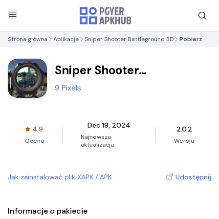
Strona główna
Aplikacje
Sniper Shooter Battleground 3D
Pobierz
Sniper Shooter
Battleground 3D
9 Pixels
Dec 19, 2024
4.9
2.0.2
Najnowsza
Ocena
Wersja
aktualizacja
Jak zainstalować plik XAPK / APK
Udostępnij
Informacje o pakiecie