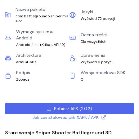
Nazwa pakietu
Języki
com.battleground5.sniper.mis
Wyświetl 72 pozycji
sion
Wymaga systemu
Ocena treści
Android
Dla wszystkich
Android 4.4+
(
Kitkat, API 19
)
Architektura
Uprawnienia
arm64-v8a
Wyświetl 6 pozycji
Podpis
Wersja docelowa SDK
Zobacz
0
Pobierz APK
(
2.0.2
)
Jak zainstalować plik XAPK / APK
Stare wersje Sniper Shooter Battleground 3D