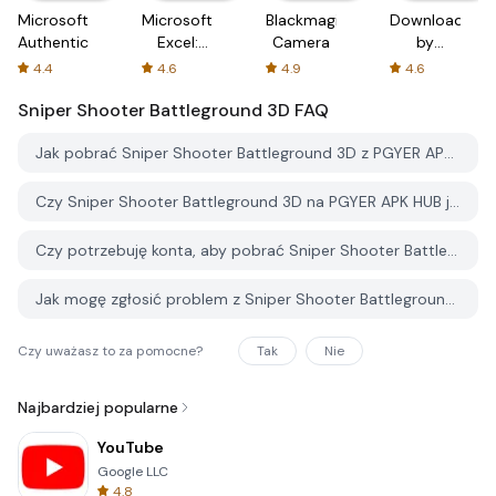
Microsoft
Microsoft
Blackmagic
Downloader
Authenticator
Excel:
Camera
by
Spreadsheets
AFTVnews
4.4
4.6
4.9
4.6
Sniper Shooter Battleground 3D
FAQ
Jak pobrać Sniper Shooter Battleground 3D z PGYER APK HUB?
Czy Sniper Shooter Battleground 3D na PGYER APK HUB jest darmowy do pobrania?
Czy potrzebuję konta, aby pobrać Sniper Shooter Battleground 3D z PGYER APK HUB?
Jak mogę zgłosić problem z Sniper Shooter Battleground 3D na PGYER APK HUB?
Czy uważasz to za pomocne?
Tak
Nie
Najbardziej popularne
YouTube
Google LLC
4.8