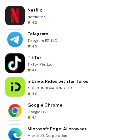
Netflix
Netflix, Inc.
4.2
Telegram
Telegram FZ-LLC
4.3
TikTok
TikTok Pte. Ltd.
4.6
inDrive. Rides with fair fares
® SUOL INNOVATIONS LTD
4.9
Google Chrome
Google LLC
4.1
Microsoft Edge: AI browser
Microsoft Corporation