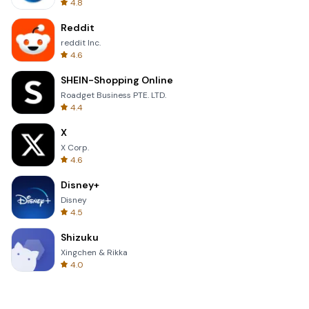
4.8
Reddit
reddit Inc.
4.6
SHEIN-Shopping Online
Roadget Business PTE. LTD.
4.4
X
X Corp.
4.6
Disney+
Disney
4.5
Shizuku
Xingchen & Rikka
4.0