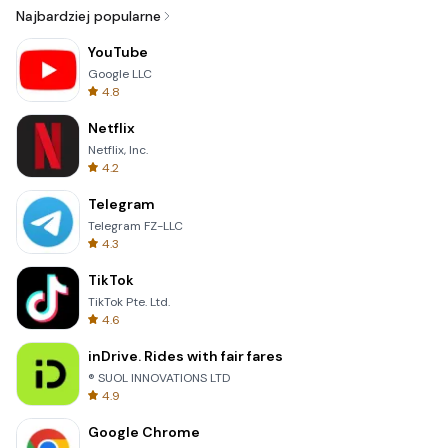
Najbardziej popularne
YouTube
Google LLC
4.8
Netflix
Netflix, Inc.
4.2
Telegram
Telegram FZ-LLC
4.3
TikTok
TikTok Pte. Ltd.
4.6
inDrive. Rides with fair fares
® SUOL INNOVATIONS LTD
4.9
Google Chrome