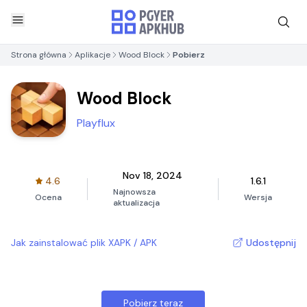
Strona główna
Aplikacje
Wood Block
Pobierz
Wood Block
Playflux
Nov 18, 2024
4.6
1.6.1
Najnowsza
Ocena
Wersja
aktualizacja
Jak zainstalować plik XAPK / APK
Udostępnij
Pobierz teraz