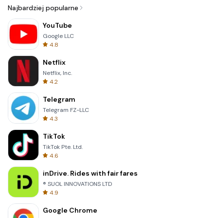
Najbardziej popularne
YouTube
Google LLC
4.8
Netflix
Netflix, Inc.
4.2
Telegram
Telegram FZ-LLC
4.3
TikTok
TikTok Pte. Ltd.
4.6
inDrive. Rides with fair fares
® SUOL INNOVATIONS LTD
4.9
Google Chrome