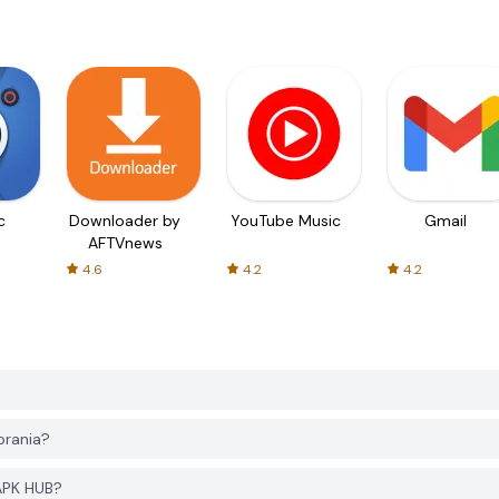
c
Downloader by
YouTube Music
Gmail
AFTVnews
4.6
4.2
4.2
rania?
APK HUB?