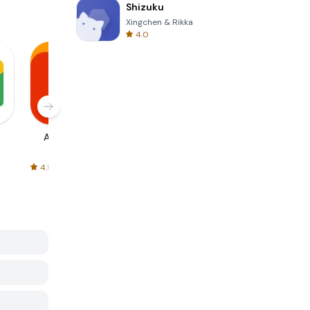
Shizuku
Xingchen & Rikka
4.0
AliExpress
Signal Private
Spotify - Music
Messenger
and Podcasts
4.5
4.3
4.6