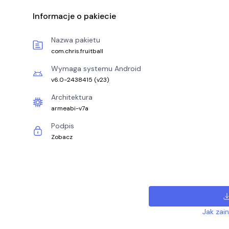
Informacje o pakiecie
Nazwa pakietu
com.chris.fruitball
Wymaga systemu Android
v6.0-2438415
(
v23
)
Architektura
armeabi-v7a
Podpis
Zobacz
Jak zai