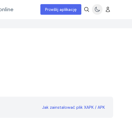
online
Prześlij aplikację
Jak zainstalować plik XAPK / APK