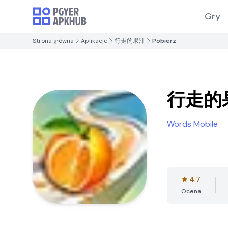
Gry
Strona główna
Aplikacje
行走的果汁
Pobierz
行走的
Words Mobile
4.7
Ocena