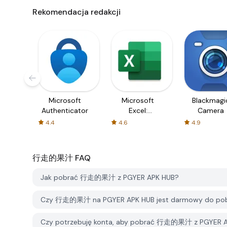
Rekomendacja redakcji
Microsoft
Microsoft
Blackmagi
Authenticator
Excel:
Camera
Spreadsheets
4.4
4.6
4.9
行走的果汁
FAQ
Jak pobrać 行走的果汁 z PGYER APK HUB?
Czy 行走的果汁 na PGYER APK HUB jest darmowy do pob
Czy potrzebuję konta, aby pobrać 行走的果汁 z PGYER 