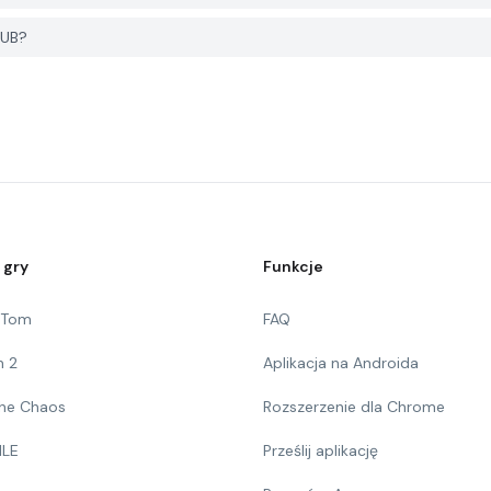
HUB?
 gry
Funkcje
g Tom
FAQ
n 2
Aplikacja na Androida
 The Chaos
Rozszerzenie dla Chrome
ILE
Prześlij aplikację