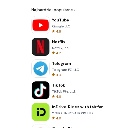
Najbardziej popularne
YouTube
Google LLC
4.8
Netflix
Netflix, Inc.
4.2
Telegram
Telegram FZ-LLC
4.3
TikTok
TikTok Pte. Ltd.
4.6
inDrive. Rides with fair fares
® SUOL INNOVATIONS LTD
4.9