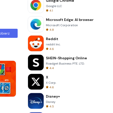
Google Chrome
Google LLC
4.1
Microsoft Edge: AI browser
Microsoft Corporation
4.8
obierz
Reddit
reddit Inc.
4.6
SHEIN-Shopping Online
Roadget Business PTE. LTD.
4.4
X
X Corp.
4.6
Disney+
Garden Bloom
Disney
4.5