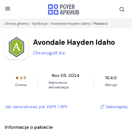
Strona główna
Aplikacje
Avondale Hayden Idaho
Pobierz
Avondale Hayden Idaho
Chronogolf, Inc.
Nov 05, 2024
4.8
10.4.0
Najnowsza
Ocena
Wersja
aktualizacja
Jak zainstalować plik XAPK / APK
Udostępnij
Informacje o pakiecie