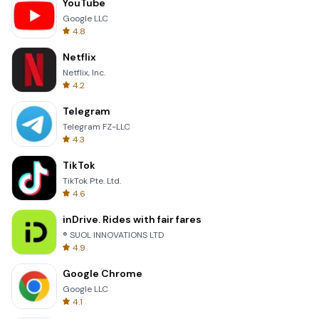
YouTube
Google LLC
4.8
Netflix
Netflix, Inc.
4.2
Telegram
Telegram FZ-LLC
4.3
TikTok
TikTok Pte. Ltd.
4.6
inDrive. Rides with fair fares
® SUOL INNOVATIONS LTD
4.9
Google Chrome
Google LLC
4.1