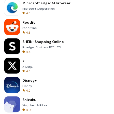
Microsoft Edge: AI browser
Microsoft Corporation
4.8
Reddit
reddit Inc.
4.6
SHEIN-Shopping Online
Roadget Business PTE. LTD.
4.4
X
X Corp.
4.6
Disney+
Disney
4.5
Shizuku
Xingchen & Rikka
4.0