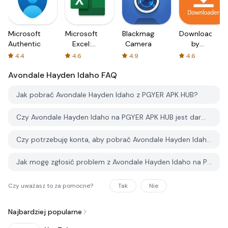
Microsoft
Microsoft
Blackmagic
Downloader
Authenticator
Excel:
Camera
by
Spreadsheets
AFTVnews
4.4
4.6
4.9
4.6
Avondale Hayden Idaho
FAQ
Jak pobrać Avondale Hayden Idaho z PGYER APK HUB?
Czy Avondale Hayden Idaho na PGYER APK HUB jest darmowy do pobrania?
Czy potrzebuję konta, aby pobrać Avondale Hayden Idaho z PGYER APK HUB?
Jak mogę zgłosić problem z Avondale Hayden Idaho na PGYER APK HUB?
Czy uważasz to za pomocne?
Tak
Nie
Najbardziej popularne