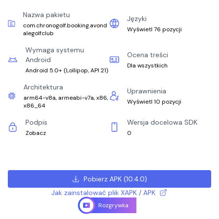
Nazwa pakietu
Języki
com.chronogolf.booking.avond
Wyświetl 76 pozycji
alegolfclub
Wymaga systemu
Ocena treści
Android
Dla wszystkich
Android 5.0+
(
Lollipop, API 21
)
Architektura
Uprawnienia
arm64-v8a, armeabi-v7a, x86,
Wyświetl 10 pozycji
x86_64
Podpis
Wersja docelowa SDK
Zobacz
0
Pobierz APK
(
10.4.0
)
Jak zainstalować plik XAPK / APK
Rozgrywka