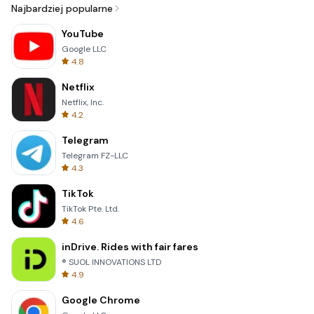
Najbardziej popularne
YouTube
Google LLC
4.8
Netflix
Netflix, Inc.
4.2
Telegram
Telegram FZ-LLC
4.3
TikTok
TikTok Pte. Ltd.
4.6
inDrive. Rides with fair fares
® SUOL INNOVATIONS LTD
4.9
Google Chrome