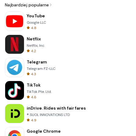
Najbardziej popularne
YouTube
Google LLC
4.8
Netflix
Netflix, Inc.
4.2
Telegram
Telegram FZ-LLC
4.3
TikTok
TikTok Pte. Ltd.
4.6
inDrive. Rides with fair fares
® SUOL INNOVATIONS LTD
4.9
Google Chrome