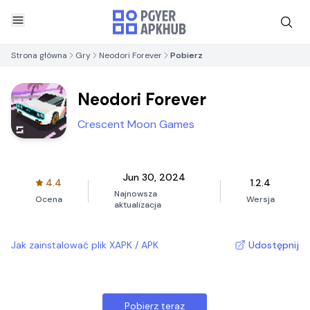
Strona główna
Gry
Neodori Forever
Pobierz
Neodori Forever
Crescent Moon Games
Jun 30, 2024
4.4
1.2.4
Najnowsza
Ocena
Wersja
aktualizacja
Jak zainstalować plik XAPK / APK
Udostępnij
Pobierz teraz