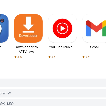
c
Downloader by
YouTube Music
Gmail
AFTVnews
4.6
4.2
4.2
brania?
 APK HUB?