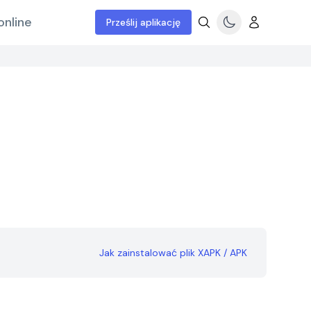
online
Prześlij aplikację
Jak zainstalować plik XAPK / APK