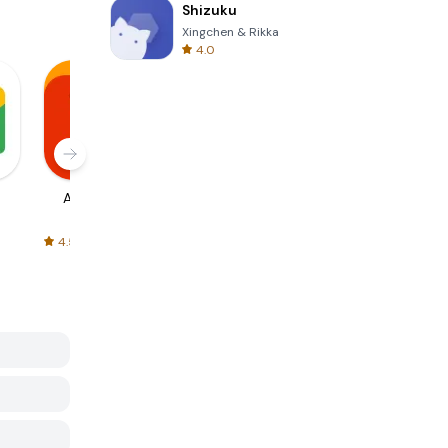
Shizuku
Xingchen & Rikka
4.0
AliExpress
Signal Private
Spotify - Music
Messenger
and Podcasts
4.5
4.3
4.6