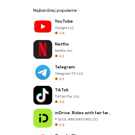
Najbardziej popularne
YouTube
Google LLC
4.8
Netflix
Netflix, Inc.
4.2
Telegram
Telegram FZ-LLC
4.3
TikTok
TikTok Pte. Ltd.
4.6
inDrive. Rides with fair fares
® SUOL INNOVATIONS LTD
4.9