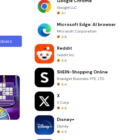
Google Chrome
Google LLC
4.1
Microsoft Edge: AI browser
Microsoft Corporation
4.8
obierz
Reddit
reddit Inc.
4.6
SHEIN-Shopping Online
Roadget Business PTE. LTD.
4.4
X
X Corp.
4.6
Disney+
Garden Bloom
Disney
4.5