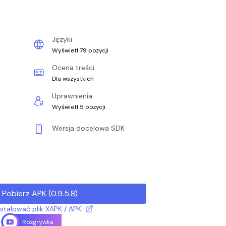
Języki
Wyświetl 79 pozycji
Ocena treści
Dla wszystkich
Uprawnienia
Wyświetl 5 pozycji
Wersja docelowa SDK
Pobierz APK
(
0.9.5.8
)
nstalować plik XAPK / APK
Rozgrywka