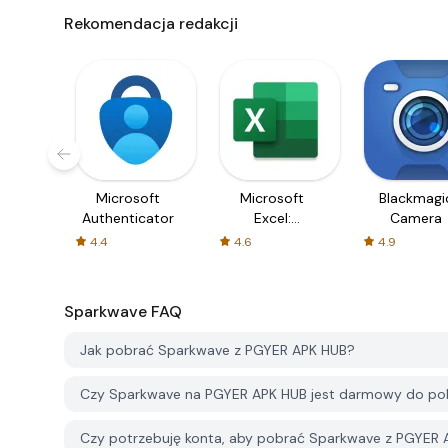
Rekomendacja redakcji
Microsoft
Microsoft
Blackmagi
Authenticator
Excel:
Camera
Spreadsheets
4.4
4.6
4.9
Sparkwave
FAQ
Jak pobrać Sparkwave z PGYER APK HUB?
Czy Sparkwave na PGYER APK HUB jest darmowy do po
Czy potrzebuję konta, aby pobrać Sparkwave z PGYER