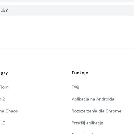
HUB?
 gry
Funkcje
g Tom
FAQ
n 2
Aplikacja na Androida
 The Chaos
Rozszerzenie dla Chrome
ILE
Prześlij aplikację