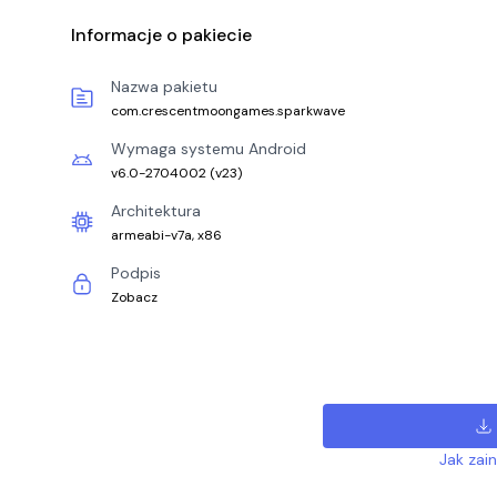
Informacje o pakiecie
Nazwa pakietu
com.crescentmoongames.sparkwave
Wymaga systemu Android
v6.0-2704002
(
v23
)
Architektura
armeabi-v7a, x86
Podpis
Zobacz
Jak zai