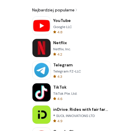
Najbardziej popularne
YouTube
Google LLC
4.8
Netflix
Netflix, Inc.
4.2
Telegram
Telegram FZ-LLC
4.3
TikTok
TikTok Pte. Ltd.
4.6
inDrive. Rides with fair fares
® SUOL INNOVATIONS LTD
4.9