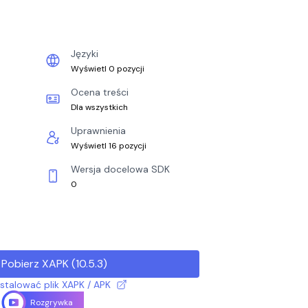
Języki
Wyświetl 0 pozycji
Ocena treści
Dla wszystkich
Uprawnienia
Wyświetl 16 pozycji
Wersja docelowa SDK
0
Pobierz XAPK
(
10.5.3
)
nstalować plik XAPK / APK
Rozgrywka