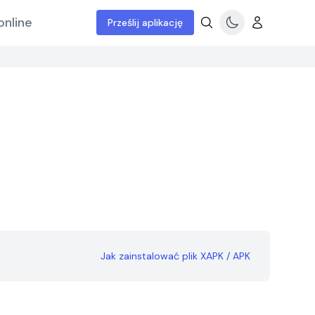
online
Prześlij aplikację
Jak zainstalować plik XAPK / APK