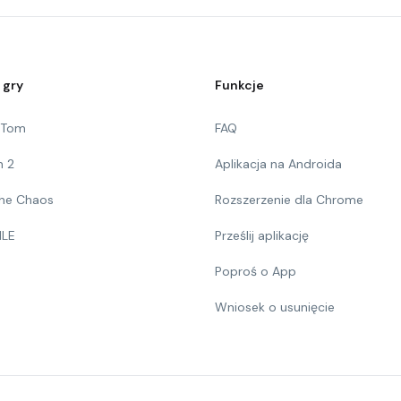
 gry
Funkcje
g Tom
FAQ
n 2
Aplikacja na Androida
 The Chaos
Rozszerzenie dla Chrome
ILE
Prześlij aplikację
Poproś o App
Wniosek o usunięcie