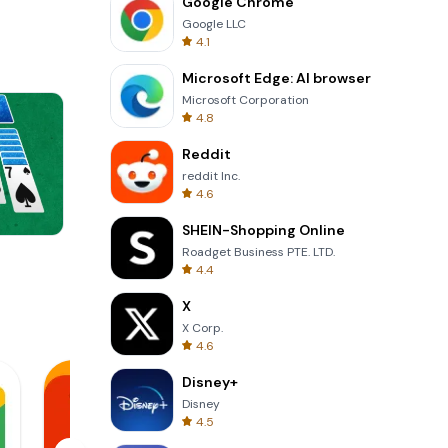
Google Chrome
Google LLC
4.1
Microsoft Edge: AI browser
Microsoft Corporation
4.8
Reddit
reddit Inc.
4.6
SHEIN-Shopping Online
Roadget Business PTE. LTD.
One Stroke
4.4
X
X Corp.
4.6
Disney+
Disney
4.5