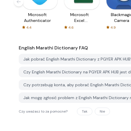
Microsoft
Microsoft
Blackmagi
Authenticator
Excel:
Camera
Spreadsheets
4.4
4.6
4.9
English Marathi Dictionary
FAQ
Jak pobrać English Marathi Dictionary z PGYER APK HUB
Czy English Marathi Dictionary na PGYER APK HUB jest
Czy potrzebuję konta, aby pobrać English Marathi Dict
Jak mogę zgłosić problem z English Marathi Dictionar
Czy uważasz to za pomocne?
Tak
Nie