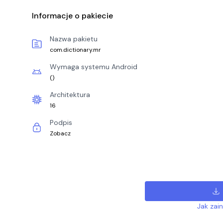
Informacje o pakiecie
Nazwa pakietu
com.dictionary.mr
Wymaga systemu Android
(
)
Architektura
16
Podpis
Zobacz
Jak zai