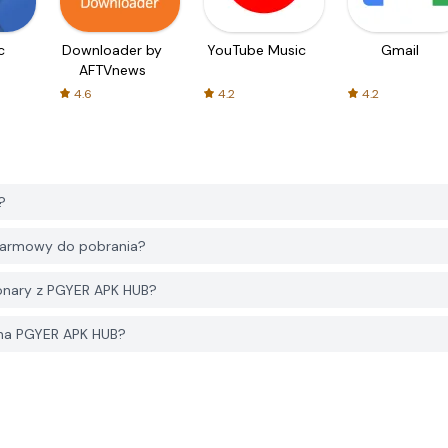
c
Downloader by
YouTube Music
Gmail
AFTVnews
4.6
4.2
4.2
?
 darmowy do pobrania?
ionary z PGYER APK HUB?
y na PGYER APK HUB?