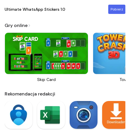
Ultimate WhatsApp Stickers
1.0
Pobierz
Gry online
Skip Card
Towe
Rekomendacja redakcji