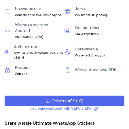
Nazwa pakietu
Języki
com.dv.apps.WAStickerApps
Wyświetl 86 pozycji
Wymaga systemu
Ocena treści
Android
Dla wszystkich
v1065353216
(
v1
)
Architektura
Uprawnienia
arm64-v8a, armeabi-v7a, x86,
Wyświetl 3 pozycji
x86_64
Podpis
Wersja docelowa SDK
Zobacz
Pobierz APK
(
1.0
)
Jak zainstalować plik XAPK / APK
Stare wersje Ultimate WhatsApp Stickers