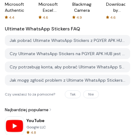
Microsoft
Microsoft
Blackmagic
Downloader
Authenticator
Excel:
Camera
by
Spreadsheets
AFTVnews
4.4
4.6
4.9
4.6
Ultimate WhatsApp Stickers
FAQ
Jak pobrać Ultimate WhatsApp Stickers z PGYER APK HUB?
Czy Ultimate WhatsApp Stickers na PGYER APK HUB jest darmowy do pobrania?
Czy potrzebuję konta, aby pobrać Ultimate WhatsApp Stickers z PGYER APK HUB?
Jak mogę zgłosić problem z Ultimate WhatsApp Stickers na PGYER APK HUB?
Czy uważasz to za pomocne?
Tak
Nie
Najbardziej popularne
YouTube
Google LLC
4.8