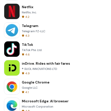
Netflix
Netflix, Inc.
4.2
Telegram
Telegram FZ-LLC
4.3
TikTok
TikTok Pte. Ltd.
4.6
inDrive. Rides with fair fares
® SUOL INNOVATIONS LTD
4.9
Google Chrome
Google LLC
4.1
Microsoft Edge: AI browser
Microsoft Corporation