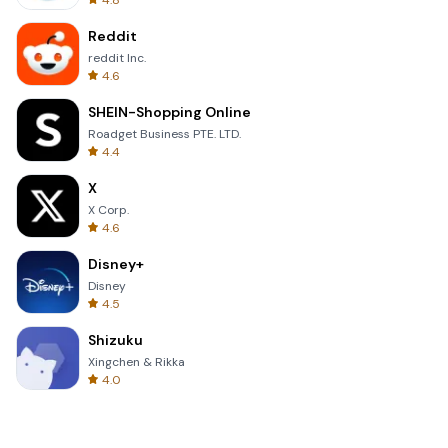
4.8
Reddit
reddit Inc.
4.6
SHEIN-Shopping Online
Roadget Business PTE. LTD.
4.4
X
X Corp.
4.6
Disney+
Disney
4.5
Shizuku
Xingchen & Rikka
4.0