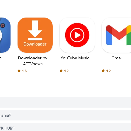
c
Downloader by
YouTube Music
Gmail
AFTVnews
4.6
4.2
4.2
rania?
APK HUB?