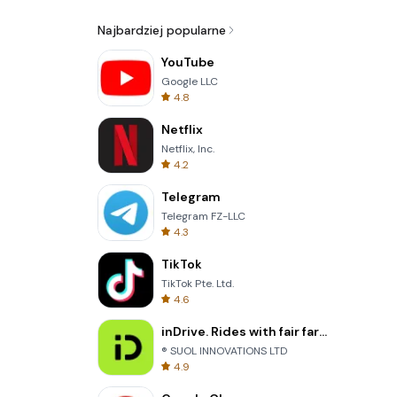
Najbardziej popularne
YouTube
Google LLC
4.8
Netflix
Netflix, Inc.
4.2
Telegram
Telegram FZ-LLC
4.3
TikTok
TikTok Pte. Ltd.
4.6
inDrive. Rides with fair fares
® SUOL INNOVATIONS LTD
4.9