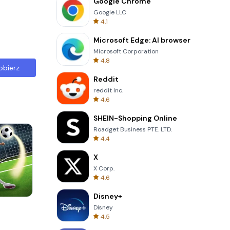
Google Chrome
Google LLC
4.1
Microsoft Edge: AI browser
Microsoft Corporation
4.8
obierz
Reddit
reddit Inc.
4.6
SHEIN-Shopping Online
Roadget Business PTE. LTD.
4.4
X
X Corp.
4.6
Disney+
8 Ball Billiards Classic
Disney
4.5