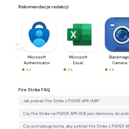
Rekomendacja redakcji
Microsoft
Microsoft
Blackmagi
Authenticator
Excel:
Camera
Spreadsheets
4.4
4.6
4.9
Fire Strike
FAQ
Jak pobrać Fire Strike z PGYER APK HUB?
Czy Fire Strike na PGYER APK HUB jest darmowy do pob
Czy potrzebuję konta, aby pobrać Fire Strike z PGYER 