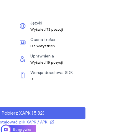
Języki
Wyświetl 73 pozycji
Ocena treści
Dla wszystkich
Uprawnienia
Wyświetl 19 pozycji
Wersja docelowa SDK
0
Pobierz XAPK
(
5.32
)
nstalować plik XAPK / APK
Rozgrywka