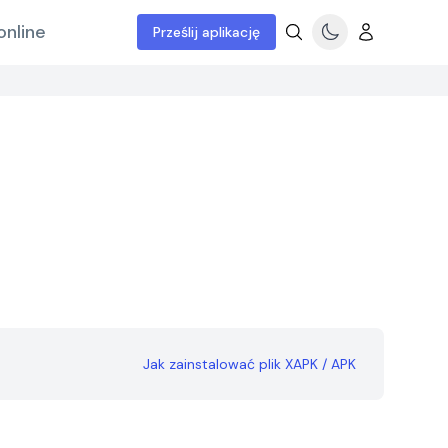
online
Prześlij aplikację
Jak zainstalować plik XAPK / APK