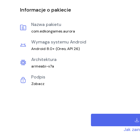
Informacje o pakiecie
Nazwa pakietu
com.edkongames.aurora
Wymaga systemu Android
Android 8.0+
(
Oreo, API 26
)
Architektura
armeabi-v7a
Podpis
Zobacz
Jak zai