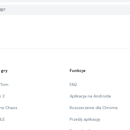
UB?
 gry
Funkcje
g Tom
FAQ
n 2
Aplikacja na Androida
 The Chaos
Rozszerzenie dla Chrome
ILE
Prześlij aplikację