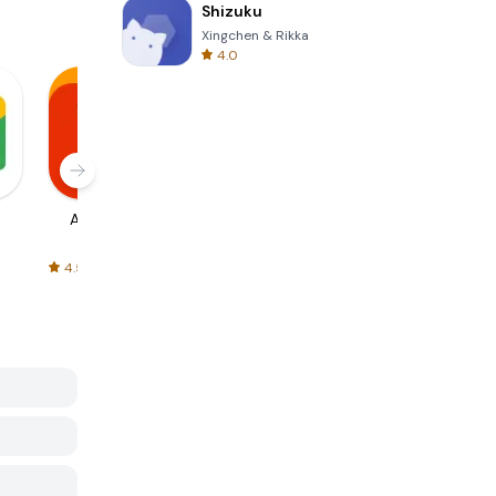
Shizuku
Xingchen & Rikka
4.0
AliExpress
Signal Private
Spotify - Music
Messenger
and Podcasts
4.5
4.3
4.6