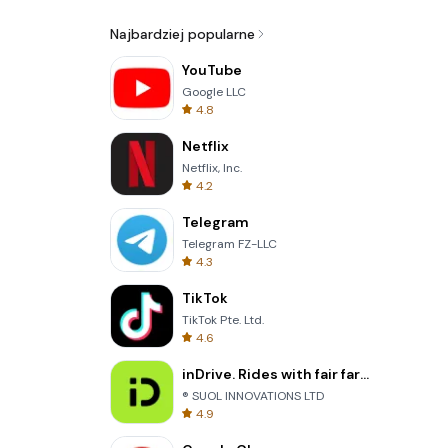
Najbardziej popularne
YouTube
Google LLC
4.8
Netflix
Netflix, Inc.
4.2
Telegram
Telegram FZ-LLC
4.3
TikTok
TikTok Pte. Ltd.
4.6
inDrive. Rides with fair fares
® SUOL INNOVATIONS LTD
4.9