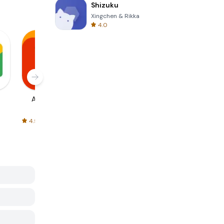
Shizuku
Xingchen & Rikka
4.0
AliExpress
Signal Private
Spotify - Music
Messenger
and Podcasts
4.5
4.3
4.6