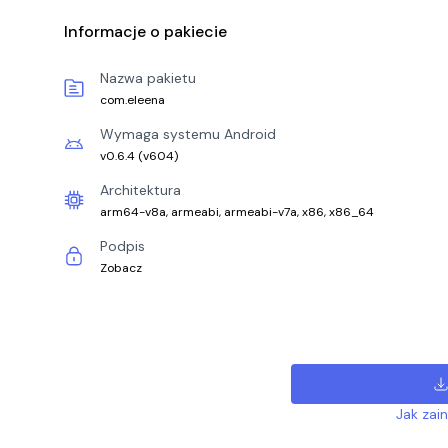
Informacje o pakiecie
Nazwa pakietu
com.eleena
Wymaga systemu Android
v0.6.4
(
v604
)
Architektura
arm64-v8a, armeabi, armeabi-v7a, x86, x86_64
Podpis
Zobacz
Jak zai