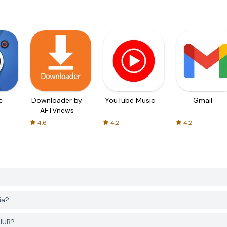
c
Downloader by
YouTube Music
Gmail
AFTVnews
4.6
4.2
4.2
ia?
 HUB?