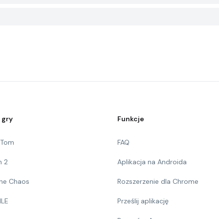
 gry
Funkcje
g Tom
FAQ
n 2
Aplikacja na Androida
 The Chaos
Rozszerzenie dla Chrome
ILE
Prześlij aplikację