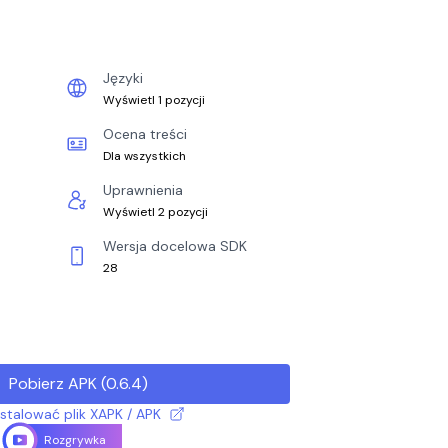
Języki
Wyświetl 1 pozycji
Ocena treści
Dla wszystkich
Uprawnienia
Wyświetl 2 pozycji
Wersja docelowa SDK
28
Pobierz APK
(
0.6.4
)
nstalować plik XAPK / APK
Rozgrywka