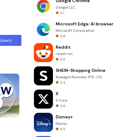
Google Chrome
Google LLC
4.1
Microsoft Edge: AI browser
Microsoft Corporation
4.8
obierz
Reddit
reddit Inc.
4.6
SHEIN-Shopping Online
Roadget Business PTE. LTD.
4.4
X
X Corp.
4.6
Disney+
One Stroke
Disney
4.5