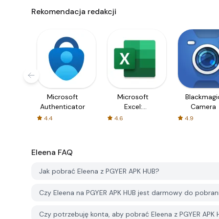
Rekomendacja redakcji
Microsoft
Microsoft
Blackmagi
Authenticator
Excel:
Camera
Spreadsheets
4.4
4.6
4.9
Eleena
FAQ
Jak pobrać Eleena z PGYER APK HUB?
Czy Eleena na PGYER APK HUB jest darmowy do pobran
Czy potrzebuję konta, aby pobrać Eleena z PGYER APK