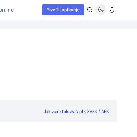
online
Prześlij aplikację
Jak zainstalować plik XAPK / APK