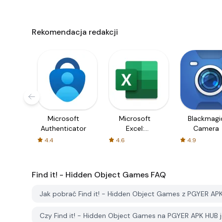
Rekomendacja redakcji
Microsoft
Microsoft
Blackmagi
Authenticator
Excel:
Camera
Spreadsheets
4.4
4.6
4.9
Find it! - Hidden Object Games
FAQ
Jak pobrać Find it! - Hidden Object Games z PGYER AP
Czy Find it! - Hidden Object Games na PGYER APK HUB