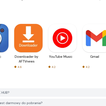
c
Downloader by
YouTube Music
Gmail
AFTVnews
4.6
4.2
4.2
K HUB?
 jest darmowy do pobrania?