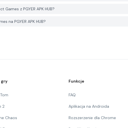
bject Games z PGYER APK HUB?
Games na PGYER APK HUB?
 gry
Funkcje
g Tom
FAQ
n 2
Aplikacja na Androida
 The Chaos
Rozszerzenie dla Chrome