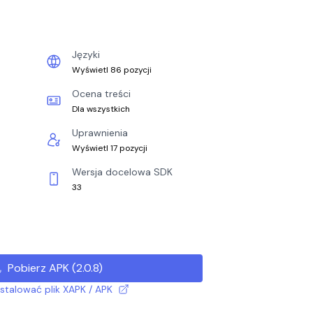
Języki
Wyświetl 86 pozycji
Ocena treści
Dla wszystkich
Uprawnienia
Wyświetl 17 pozycji
Wersja docelowa SDK
33
Pobierz APK
(
2.0.8
)
nstalować plik XAPK / APK