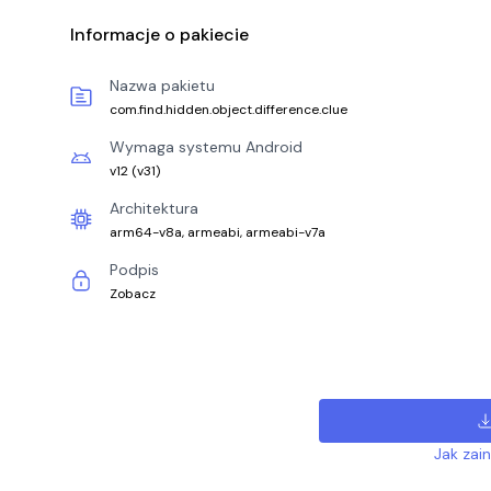
Informacje o pakiecie
Nazwa pakietu
com.find.hidden.object.difference.clue
Wymaga systemu Android
v12
(
v31
)
Architektura
arm64-v8a, armeabi, armeabi-v7a
Podpis
Zobacz
Jak zai