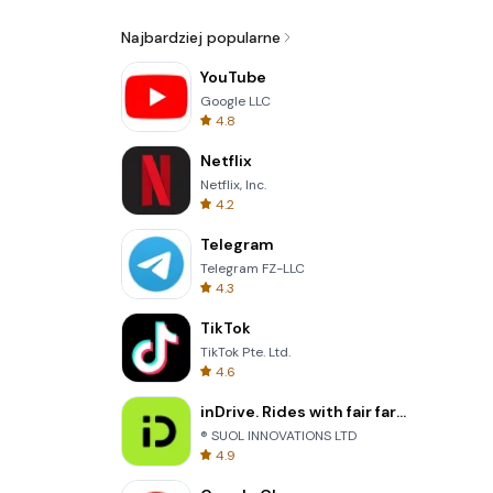
Najbardziej popularne
YouTube
Google LLC
4.8
Netflix
Netflix, Inc.
4.2
Telegram
Telegram FZ-LLC
4.3
TikTok
TikTok Pte. Ltd.
4.6
inDrive. Rides with fair fares
® SUOL INNOVATIONS LTD
4.9