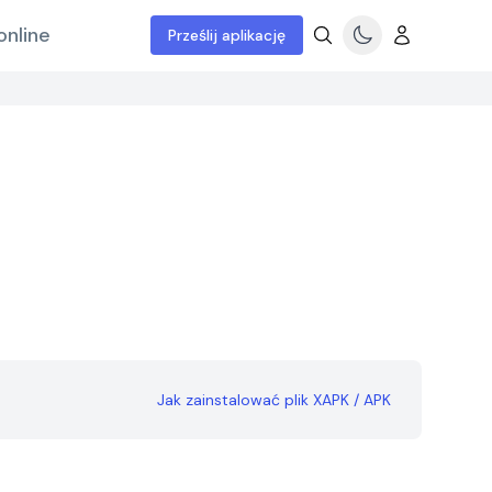
online
Prześlij aplikację
Jak zainstalować plik XAPK / APK