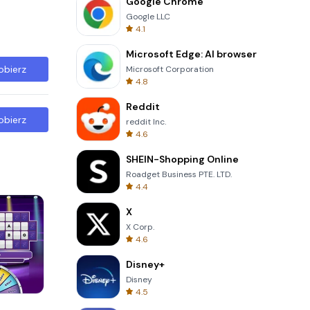
Google Chrome
Google LLC
4.1
Microsoft Edge: AI browser
obierz
Microsoft Corporation
4.8
Reddit
obierz
reddit Inc.
4.6
SHEIN-Shopping Online
Roadget Business PTE. LTD.
4.4
X
X Corp.
4.6
Disney+
Disney
4.5
Tower Crash 3D