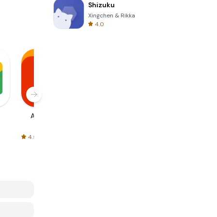
Shizuku
Xingchen & Rikka
4.0
AliExpress
Signal Private
Spotify - Music
Messenger
and Podcasts
4.5
4.3
4.6