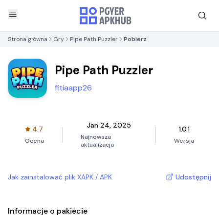
Strona główna
Gry
Pipe Path Puzzler
Pobierz
Pipe Path Puzzler
fitiaapp26
Jan 24, 2025
4.7
1.0.1
Najnowsza
Ocena
Wersja
aktualizacja
Jak zainstalować plik XAPK / APK
Udostępnij
Informacje o pakiecie