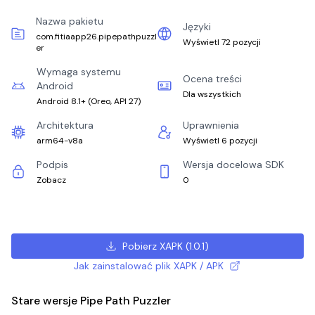
Nazwa pakietu
Języki
com.fitiaapp26.pipepathpuzzl
Wyświetl 72 pozycji
er
Wymaga systemu
Ocena treści
Android
Dla wszystkich
Android 8.1+
(
Oreo, API 27
)
Architektura
Uprawnienia
arm64-v8a
Wyświetl 6 pozycji
Podpis
Wersja docelowa SDK
Zobacz
0
Pobierz XAPK
(
1.0.1
)
Jak zainstalować plik XAPK / APK
Stare wersje Pipe Path Puzzler