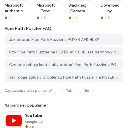
Microsoft
Microsoft
Blackmagic
Downloader
Authenticator
Excel:
Camera
by
Spreadsheets
AFTVnews
4.4
4.6
4.9
4.6
Pipe Path Puzzler
FAQ
Jak pobrać Pipe Path Puzzler z PGYER APK HUB?
Czy Pipe Path Puzzler na PGYER APK HUB jest darmowy do pobrania?
Czy potrzebuję konta, aby pobrać Pipe Path Puzzler z PGYER APK HUB?
Jak mogę zgłosić problem z Pipe Path Puzzler na PGYER APK HUB?
Czy uważasz to za pomocne?
Tak
Nie
Najbardziej popularne
YouTube
Google LLC
4.8