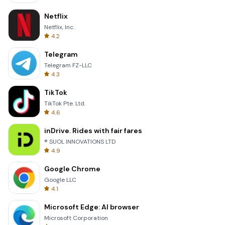
Netflix
Netflix, Inc.
4.2
Telegram
Telegram FZ-LLC
4.3
TikTok
TikTok Pte. Ltd.
4.6
inDrive. Rides with fair fares
® SUOL INNOVATIONS LTD
4.9
Google Chrome
Google LLC
4.1
Microsoft Edge: AI browser
Microsoft Corporation