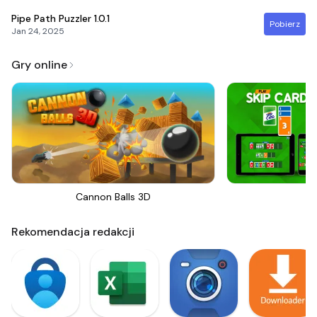
Pipe Path Puzzler
1.0.1
Pobierz
Jan 24, 2025
Gry online
Cannon Balls 3D
Sk
Rekomendacja redakcji