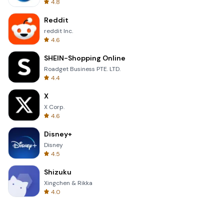
4.8
Reddit
reddit Inc.
4.6
SHEIN-Shopping Online
Roadget Business PTE. LTD.
4.4
X
X Corp.
4.6
Disney+
Disney
4.5
Shizuku
Xingchen & Rikka
4.0