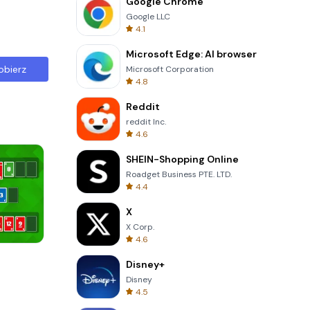
Google Chrome
Google LLC
4.1
Microsoft Edge: AI browser
obierz
Microsoft Corporation
4.8
Reddit
reddit Inc.
4.6
SHEIN-Shopping Online
Roadget Business PTE. LTD.
4.4
X
X Corp.
4.6
Perfect Piano
Disney+
Disney
4.5