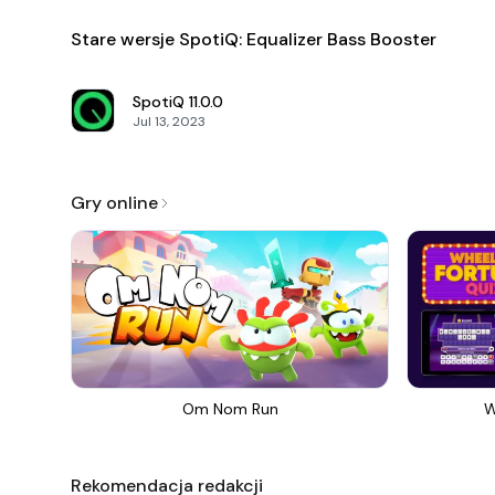
Stare wersje SpotiQ: Equalizer Bass Booster
SpotiQ
11.0.0
Jul 13, 2023
Gry online
Om Nom Run
W
Rekomendacja redakcji