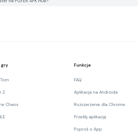
oster na PGYER APK HUB?
 gry
Funkcje
g Tom
FAQ
n 2
Aplikacja na Androida
 The Chaos
Rozszerzenie dla Chrome
ILE
Prześlij aplikację
Poproś o App