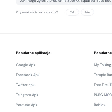
Jak mogę zgłosić problem z SpotiQ: Equalizer Bass Bo
Czy uważasz to za pomocne?
Tak
Nie
Popularne aplikacje
Popularne
Google Apk
My Talkin
Facebook Apk
Temple Ru
Twitter apk
Free Fire:
Telegram Apk
PUBG MOB
Youtube Apk
Roblox