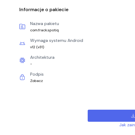
Informacje o pakiecie
Nazwa pakietu
com.frack.spotiq
Wymaga systemu Android
v12
(
v31
)
Architektura
-
Podpis
Zobacz
Jak zai