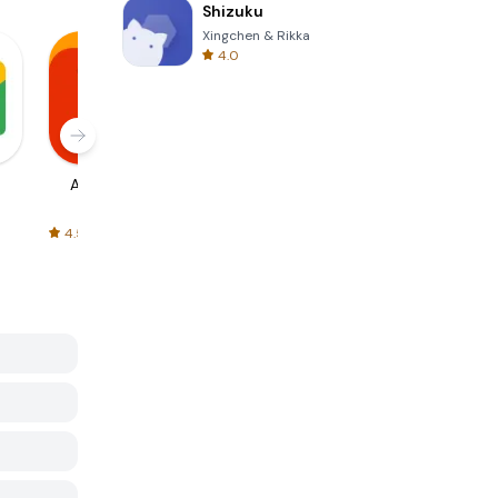
Shizuku
Xingchen & Rikka
4.0
AliExpress
Signal Private
Spotify - Music
Messenger
and Podcasts
4.5
4.3
4.6