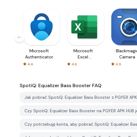
Microsoft
Microsoft
Blackmagi
Authenticator
Excel:
Camera
Spreadsheets
4.4
4.6
4.9
SpotiQ: Equalizer Bass Booster
FAQ
Jak pobrać SpotiQ: Equalizer Bass Booster z PGYER AP
Czy SpotiQ: Equalizer Bass Booster na PGYER APK HUB
Czy potrzebuję konta, aby pobrać SpotiQ: Equalizer B