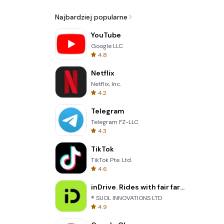
Najbardziej popularne
YouTube
Google LLC
4.8
Netflix
Netflix, Inc.
4.2
Telegram
Telegram FZ-LLC
4.3
TikTok
TikTok Pte. Ltd.
4.6
inDrive. Rides with fair fares
® SUOL INNOVATIONS LTD
4.9