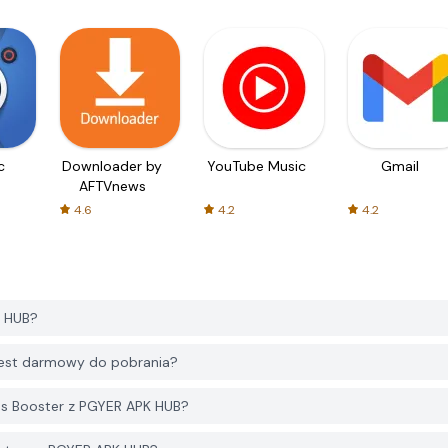
c
Downloader by
YouTube Music
Gmail
AFTVnews
4.6
4.2
4.2
K HUB?
 jest darmowy do pobrania?
ass Booster z PGYER APK HUB?