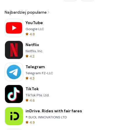
Najbardziej popularne
YouTube
Google LLC
4.8
Netflix
Netflix, Inc.
4.2
Telegram
Telegram FZ-LLC
4.3
TikTok
TikTok Pte. Ltd.
4.6
inDrive. Rides with fair fares
® SUOL INNOVATIONS LTD
4.9