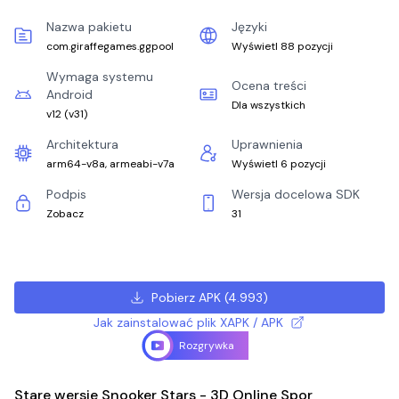
Nazwa pakietu
Języki
com.giraffegames.ggpool
Wyświetl 88 pozycji
Wymaga systemu
Ocena treści
Android
Dla wszystkich
v12
(
v31
)
Architektura
Uprawnienia
arm64-v8a, armeabi-v7a
Wyświetl 6 pozycji
Podpis
Wersja docelowa SDK
Zobacz
31
Pobierz APK
(
4.993
)
Jak zainstalować plik XAPK / APK
Rozgrywka
Stare wersje Snooker Stars - 3D Online Spor