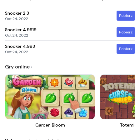
Snooker
2.3
Pobierz
Oct 24, 2022
Snooker
4.9919
Pobierz
Oct 24, 2022
Snooker
4.993
Pobierz
Oct 24, 2022
Gry online
Garden Bloom
Totemia 