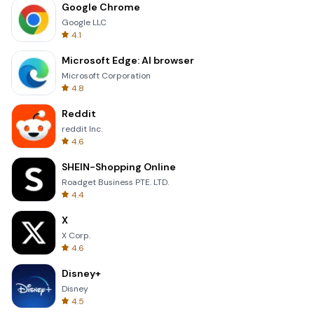
Google Chrome
Google LLC
4.1
Microsoft Edge: AI browser
Microsoft Corporation
4.8
Reddit
reddit Inc.
4.6
SHEIN-Shopping Online
Roadget Business PTE. LTD.
4.4
X
X Corp.
4.6
Disney+
Disney
4.5