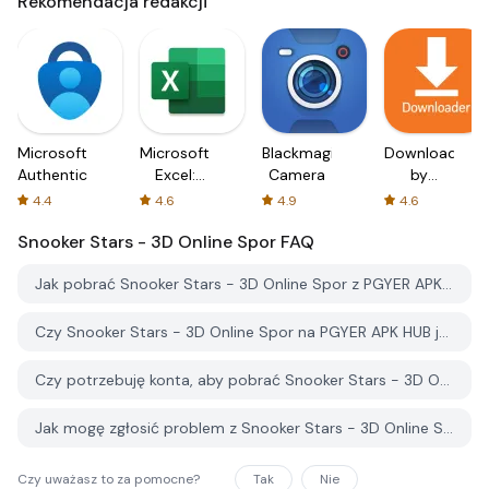
Rekomendacja redakcji
Microsoft
Microsoft
Blackmagic
Downloader
Authenticator
Excel:
Camera
by
Spreadsheets
AFTVnews
4.4
4.6
4.9
4.6
Snooker Stars - 3D Online Spor
FAQ
Jak pobrać Snooker Stars - 3D Online Spor z PGYER APK HUB?
Czy Snooker Stars - 3D Online Spor na PGYER APK HUB jest darmowy do pobrania?
Czy potrzebuję konta, aby pobrać Snooker Stars - 3D Online Spor z PGYER APK HUB?
Jak mogę zgłosić problem z Snooker Stars - 3D Online Spor na PGYER APK HUB?
Czy uważasz to za pomocne?
Tak
Nie