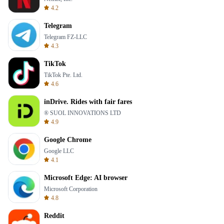
4.2
Telegram
Telegram FZ-LLC
4.3
TikTok
TikTok Pte. Ltd.
4.6
inDrive. Rides with fair fares
® SUOL INNOVATIONS LTD
4.9
Google Chrome
Google LLC
4.1
Microsoft Edge: AI browser
Microsoft Corporation
4.8
Reddit