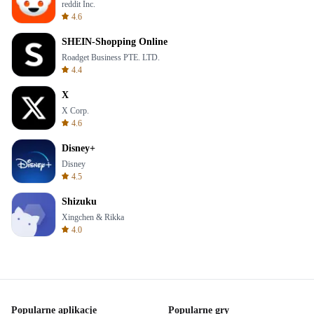
reddit Inc.
4.6
SHEIN-Shopping Online
Roadget Business PTE. LTD.
4.4
X
X Corp.
4.6
Disney+
Disney
4.5
Shizuku
Xingchen & Rikka
4.0
Popularne aplikacje
Popularne gry