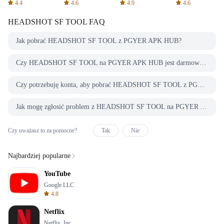
Spreadsheets
AFTVnews
4.4
4.6
4.9
4.6
HEADSHOT SF TOOL
FAQ
Jak pobrać HEADSHOT SF TOOL z PGYER APK HUB?
Czy HEADSHOT SF TOOL na PGYER APK HUB jest darmowy do pobrania?
Czy potrzebuję konta, aby pobrać HEADSHOT SF TOOL z PGYER APK HUB?
Jak mogę zgłosić problem z HEADSHOT SF TOOL na PGYER APK HUB?
Czy uważasz to za pomocne?
Tak
Nie
Najbardziej popularne
YouTube
Google LLC
4.8
Netflix
Netflix, Inc.