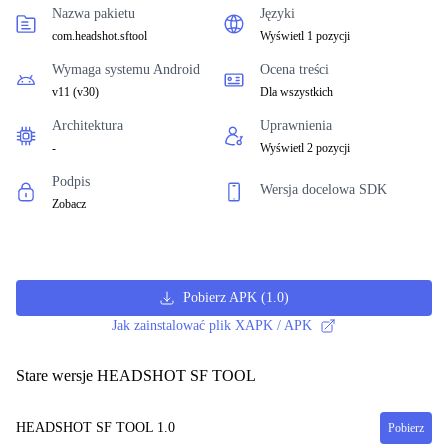
Nazwa pakietu
Języki
com.headshot.sftool
Wyświetl 1 pozycji
Wymaga systemu Android
Ocena treści
v11
(
v30
)
Dla wszystkich
Architektura
Uprawnienia
-
Wyświetl 2 pozycji
Podpis
Wersja docelowa SDK
Zobacz
Pobierz APK
(
1.0
)
Jak zainstalować plik XAPK / APK
Stare wersje HEADSHOT SF TOOL
HEADSHOT SF TOOL
1.0
Pobierz