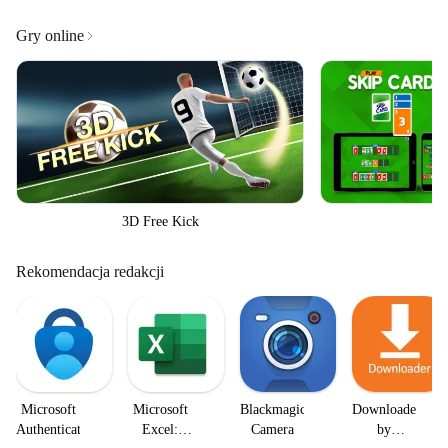
Gry online
3D Free Kick
S
Rekomendacja redakcji
Microsoft
Microsoft
Blackmagic
Downloader
Authenticator
Excel:
Camera
by