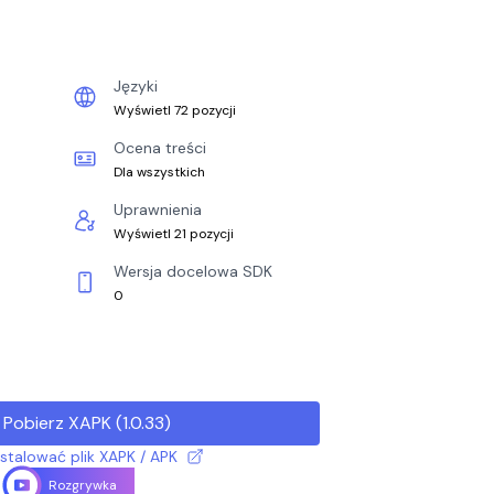
Języki
Wyświetl 72 pozycji
Ocena treści
Dla wszystkich
Uprawnienia
Wyświetl 21 pozycji
Wersja docelowa SDK
0
Pobierz XAPK
(
1.0.33
)
nstalować plik XAPK / APK
Rozgrywka