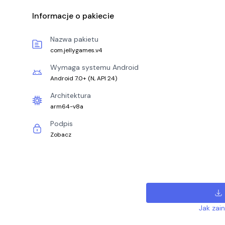
Informacje o pakiecie
Nazwa pakietu
com.jellygames.v4
Wymaga systemu Android
Android 7.0+
(
N, API 24
)
Architektura
arm64-v8a
Podpis
Zobacz
Jak zai