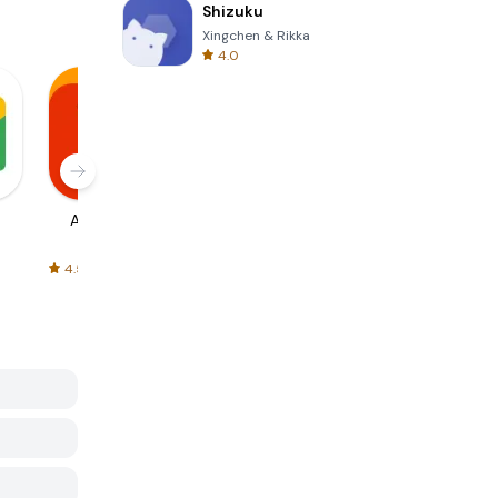
Shizuku
Xingchen & Rikka
4.0
AliExpress
Signal Private
Spotify - Music
Messenger
and Podcasts
4.5
4.3
4.6