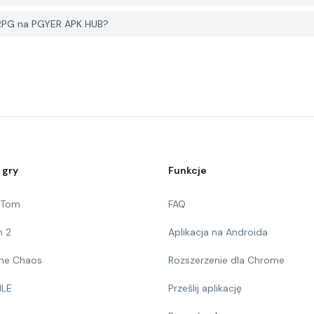
 RPG na PGYER APK HUB?
 gry
Funkcje
g Tom
FAQ
n 2
Aplikacja na Androida
 The Chaos
Rozszerzenie dla Chrome
ILE
Prześlij aplikację