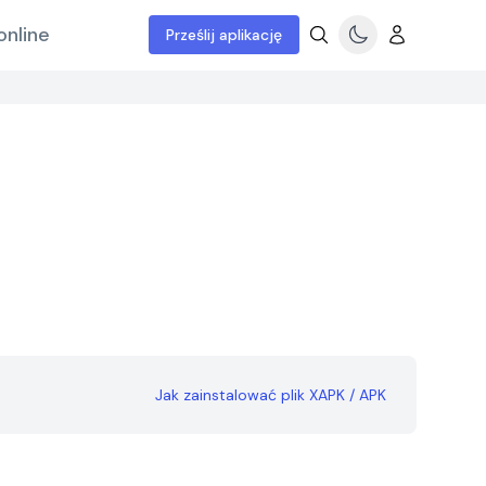
online
Prześlij aplikację
Jak zainstalować plik XAPK / APK