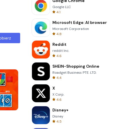
Google Chrome
Google LLC
4.1
Microsoft Edge: AI browser
Microsoft Corporation
4.8
obierz
Reddit
reddit Inc.
4.6
SHEIN-Shopping Online
Roadget Business PTE. LTD.
4.4
X
X Corp.
4.6
Disney+
3D Free Kick
Disney
4.5