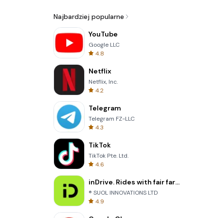
Najbardziej popularne
YouTube
Google LLC
4.8
Netflix
Netflix, Inc.
4.2
Telegram
Telegram FZ-LLC
4.3
TikTok
TikTok Pte. Ltd.
4.6
inDrive. Rides with fair fares
® SUOL INNOVATIONS LTD
4.9