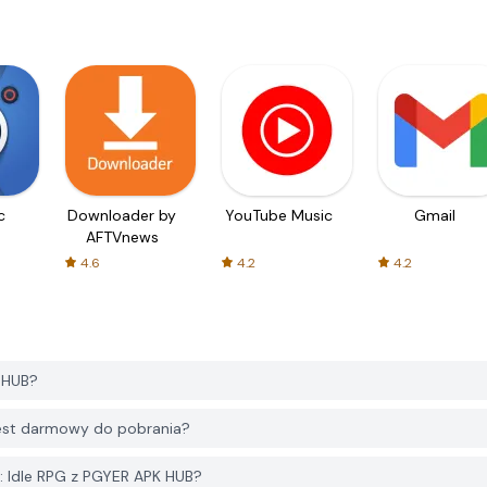
c
Downloader by
YouTube Music
Gmail
AFTVnews
4.6
4.2
4.2
 HUB?
jest darmowy do pobrania?
: Idle RPG z PGYER APK HUB?