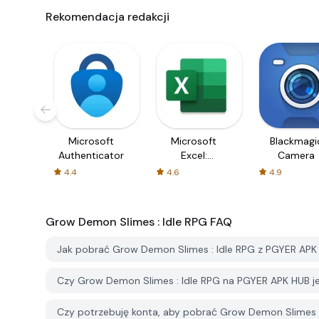
Rekomendacja redakcji
Microsoft
Microsoft
Blackmagi
Authenticator
Excel:
Camera
Spreadsheets
4.4
4.6
4.9
Grow Demon Slimes : Idle RPG
FAQ
Jak pobrać Grow Demon Slimes : Idle RPG z PGYER APK
Czy Grow Demon Slimes : Idle RPG na PGYER APK HUB 
Czy potrzebuję konta, aby pobrać Grow Demon Slimes 