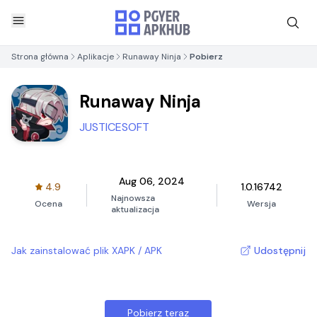
Strona główna
Aplikacje
Runaway Ninja
Pobierz
Runaway Ninja
JUSTICESOFT
Aug 06, 2024
4.9
1.0.16742
Najnowsza
Ocena
Wersja
aktualizacja
Jak zainstalować plik XAPK / APK
Udostępnij
Pobierz teraz