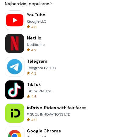
Najbardziej popularne
YouTube
Google LLC
4.8
Netflix
Netflix, Inc.
4.2
Telegram
Telegram FZ-LLC
4.3
TikTok
TikTok Pte. Ltd.
4.6
inDrive. Rides with fair fares
® SUOL INNOVATIONS LTD
4.9
Google Chrome