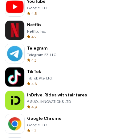
YouTube
Google LLC
4.8
Netflix
Netflix, Inc.
4.2
Telegram
Telegram FZ-LLC
4.3
TikTok
TikTok Pte. Ltd.
4.6
inDrive. Rides with fair fares
® SUOL INNOVATIONS LTD
4.9
Google Chrome
Google LLC
4.1