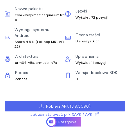
Nazwa pakietu
Języki
com.kiwigo.magicaquarium.fre
Wyświetl 72 pozycji
e
Wymaga systemu
Ocena treści
Android
Dla wszystkich
Android 5.1+
(
Lollipop MR1, API
22
)
Architektura
Uprawnienia
arm64-v8a, armeabi-v7a
Wyświetl 11 pozycji
Podpis
Wersja docelowa SDK
Zobacz
0
Pobierz APK
(
3.9.5096
)
Jak zainstalować plik XAPK / APK
Rozgrywka