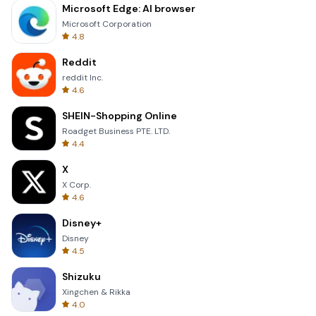
Microsoft Edge: AI browser
Microsoft Corporation
4.8
Reddit
reddit Inc.
4.6
SHEIN-Shopping Online
Roadget Business PTE. LTD.
4.4
X
X Corp.
4.6
Disney+
Disney
4.5
Shizuku
Xingchen & Rikka
4.0