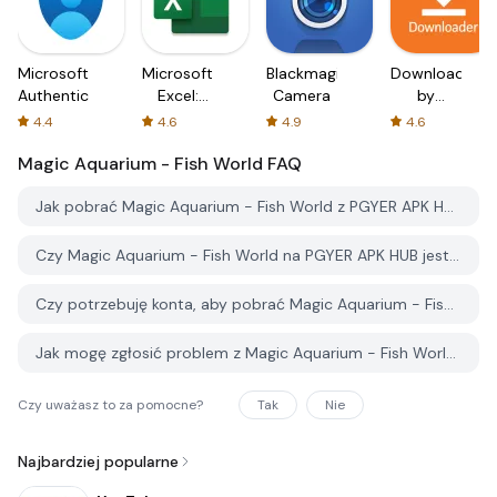
Microsoft
Microsoft
Blackmagic
Downloader
Authenticator
Excel:
Camera
by
Spreadsheets
AFTVnews
4.4
4.6
4.9
4.6
Magic Aquarium - Fish World
FAQ
Jak pobrać Magic Aquarium - Fish World z PGYER APK HUB?
Czy Magic Aquarium - Fish World na PGYER APK HUB jest darmowy do pobrania?
Czy potrzebuję konta, aby pobrać Magic Aquarium - Fish World z PGYER APK HUB?
Jak mogę zgłosić problem z Magic Aquarium - Fish World na PGYER APK HUB?
Czy uważasz to za pomocne?
Tak
Nie
Najbardziej popularne