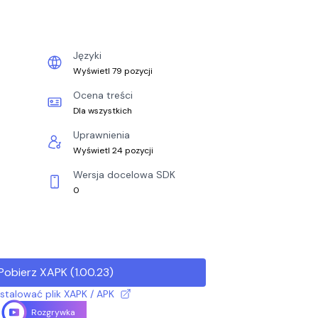
Języki
Wyświetl 79 pozycji
Ocena treści
Dla wszystkich
Uprawnienia
Wyświetl 24 pozycji
Wersja docelowa SDK
0
Pobierz XAPK
(
1.00.23
)
nstalować plik XAPK / APK
Rozgrywka