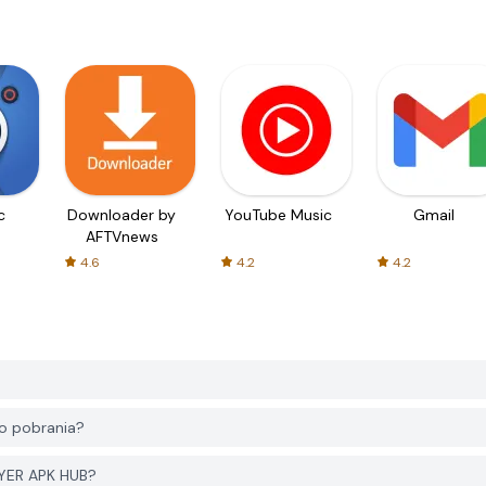
c
Downloader by
YouTube Music
Gmail
AFTVnews
4.6
4.2
4.2
o pobrania?
GYER APK HUB?