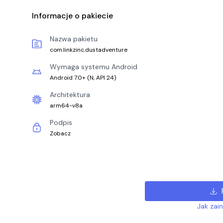
Informacje o pakiecie
Nazwa pakietu
com.linkzinc.dustadventure
Wymaga systemu Android
Android 7.0+
(
N, API 24
)
Architektura
arm64-v8a
Podpis
Zobacz
Jak zai