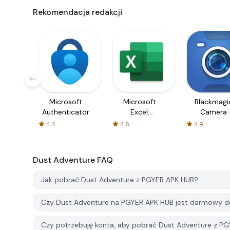
Rekomendacja redakcji
Microsoft
Microsoft
Blackmagi
Authenticator
Excel:
Camera
Spreadsheets
4.4
4.6
4.9
Dust Adventure
FAQ
Jak pobrać Dust Adventure z PGYER APK HUB?
Czy Dust Adventure na PGYER APK HUB jest darmowy d
Czy potrzebuję konta, aby pobrać Dust Adventure z P