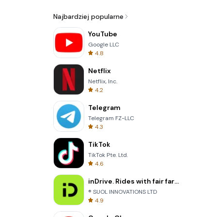
Najbardziej popularne
YouTube
Google LLC
4.8
Netflix
Netflix, Inc.
4.2
Telegram
Telegram FZ-LLC
4.3
TikTok
TikTok Pte. Ltd.
4.6
inDrive. Rides with fair fares
® SUOL INNOVATIONS LTD
4.9