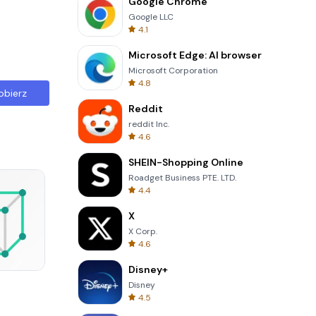
Google Chrome
Google LLC
4.1
Microsoft Edge: AI browser
Microsoft Corporation
4.8
obierz
Reddit
reddit Inc.
4.6
SHEIN-Shopping Online
Roadget Business PTE. LTD.
4.4
X
X Corp.
4.6
Disney+
Four Colors
Disney
4.5