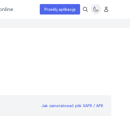
online
Prześlij aplikację
Jak zainstalować plik XAPK / APK