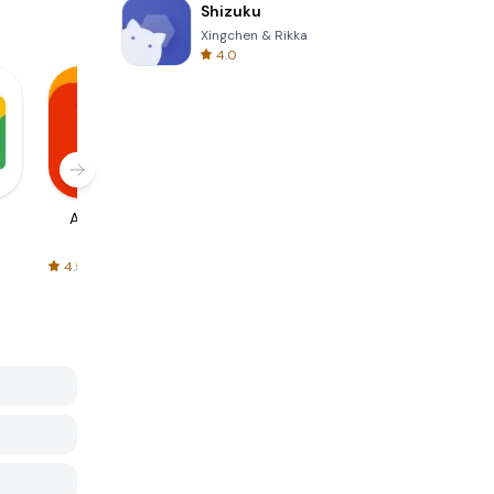
Shizuku
Xingchen & Rikka
4.0
AliExpress
Signal Private
Spotify - Music
Messenger
and Podcasts
4.5
4.3
4.6