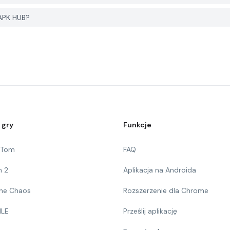
 APK HUB?
 gry
Funkcje
g Tom
FAQ
n 2
Aplikacja na Androida
 The Chaos
Rozszerzenie dla Chrome
ILE
Prześlij aplikację