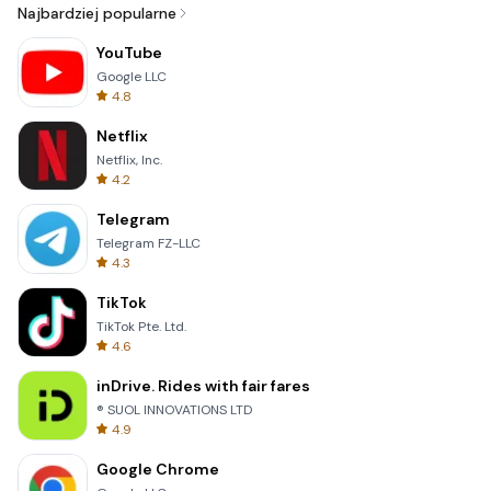
Najbardziej popularne
YouTube
Google LLC
4.8
Netflix
Netflix, Inc.
4.2
Telegram
Telegram FZ-LLC
4.3
TikTok
TikTok Pte. Ltd.
4.6
inDrive. Rides with fair fares
® SUOL INNOVATIONS LTD
4.9
Google Chrome