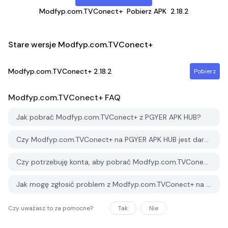
Modfyp.com.TVConect+
Pobierz APK
2.18.2
Stare wersje Modfyp.com.TVConect+
Modfyp.com.TVConect+
2.18.2
Pobierz
Modfyp.com.TVConect+
FAQ
Jak pobrać Modfyp.com.TVConect+ z PGYER APK HUB?
Czy Modfyp.com.TVConect+ na PGYER APK HUB jest darmowy do pobrania?
Czy potrzebuję konta, aby pobrać Modfyp.com.TVConect+ z PGYER APK HUB?
Jak mogę zgłosić problem z Modfyp.com.TVConect+ na PGYER APK HUB?
Czy uważasz to za pomocne?
Tak
Nie