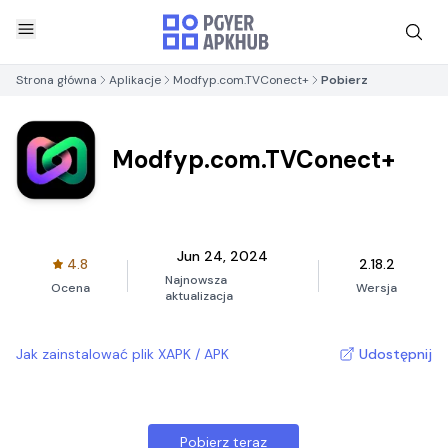
Strona główna
Aplikacje
Modfyp.com.TVConect+
Pobierz
Modfyp.com.TVConect+
Jun 24, 2024
4.8
2.18.2
Najnowsza
Ocena
Wersja
aktualizacja
Jak zainstalować plik XAPK / APK
Udostępnij
Pobierz teraz