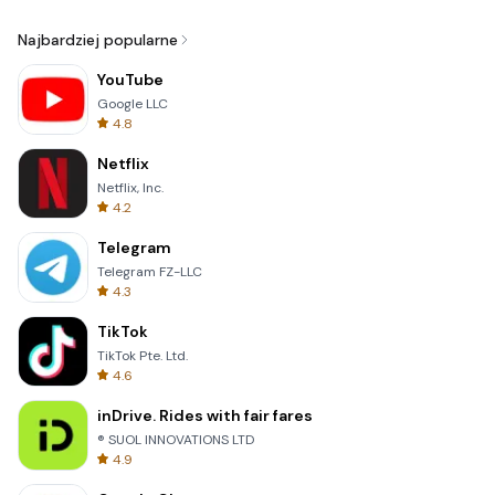
Najbardziej popularne
YouTube
Google LLC
4.8
Netflix
Netflix, Inc.
4.2
Telegram
Telegram FZ-LLC
4.3
TikTok
TikTok Pte. Ltd.
4.6
inDrive. Rides with fair fares
® SUOL INNOVATIONS LTD
4.9