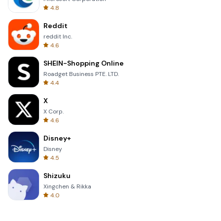
4.8
Reddit
reddit Inc.
4.6
SHEIN-Shopping Online
Roadget Business PTE. LTD.
4.4
X
X Corp.
4.6
Disney+
Disney
4.5
Shizuku
Xingchen & Rikka
4.0