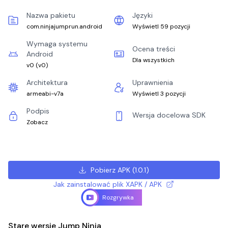
Nazwa pakietu
Języki
com.ninjajumprun.android
Wyświetl 59 pozycji
Wymaga systemu
Ocena treści
Android
Dla wszystkich
v0
(
v0
)
Architektura
Uprawnienia
armeabi-v7a
Wyświetl 3 pozycji
Podpis
Wersja docelowa SDK
Zobacz
Pobierz APK
(
1.0.1
)
Jak zainstalować plik XAPK / APK
Rozgrywka
Stare wersje Jump Ninja