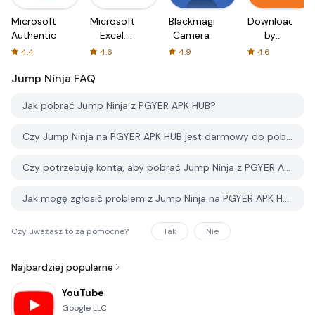
Microsoft
Microsoft
Blackmagic
Downloader
Authenticator
Excel:
Camera
by
Spreadsheets
AFTVnews
4.4
4.6
4.9
4.6
Jump Ninja
FAQ
Jak pobrać Jump Ninja z PGYER APK HUB?
Czy Jump Ninja na PGYER APK HUB jest darmowy do pobrania?
Czy potrzebuję konta, aby pobrać Jump Ninja z PGYER APK HUB?
Jak mogę zgłosić problem z Jump Ninja na PGYER APK HUB?
Czy uważasz to za pomocne?
Tak
Nie
Najbardziej popularne
YouTube
Google LLC