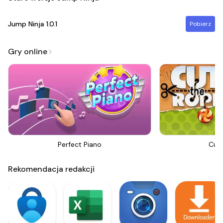
Jump Ninja
1.0.1
Pobierz
Gry online
Perfect Piano
Cut
Rekomendacja redakcji