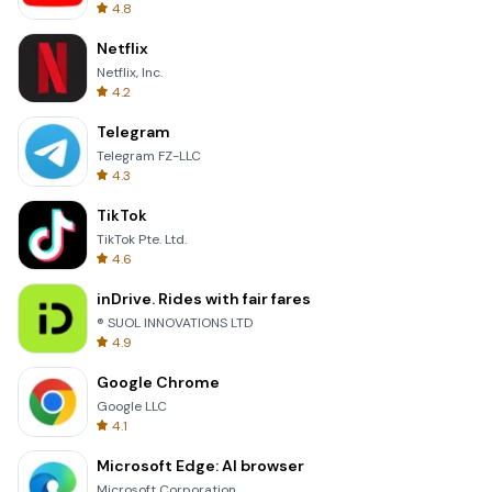
4.8
Netflix
Netflix, Inc.
4.2
Telegram
Telegram FZ-LLC
4.3
TikTok
TikTok Pte. Ltd.
4.6
inDrive. Rides with fair fares
® SUOL INNOVATIONS LTD
4.9
Google Chrome
Google LLC
4.1
Microsoft Edge: AI browser
Microsoft Corporation