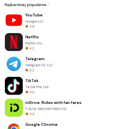
Najbardziej popularne
YouTube
Google LLC
4.8
Netflix
Netflix, Inc.
4.2
Telegram
Telegram FZ-LLC
4.3
TikTok
TikTok Pte. Ltd.
4.6
inDrive. Rides with fair fares
® SUOL INNOVATIONS LTD
4.9
Google Chrome