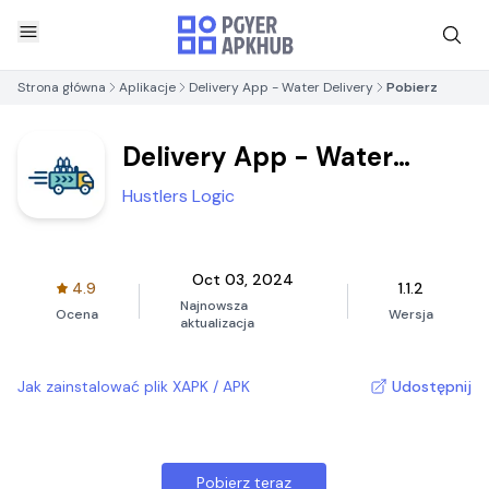
Strona główna
Aplikacje
Delivery App - Water Delivery
Pobierz
Delivery App - Water
Delivery
Hustlers Logic
Oct 03, 2024
4.9
1.1.2
Najnowsza
Ocena
Wersja
aktualizacja
Jak zainstalować plik XAPK / APK
Udostępnij
Pobierz teraz