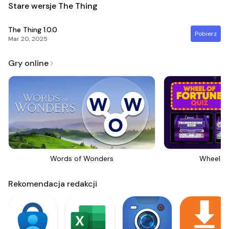
Stare wersje The Thing
The Thing
1.0.0
Pobierz
Mar 20, 2025
Gry online
Words of Wonders
Wheel Of
Rekomendacja redakcji