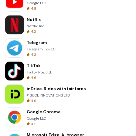
Google LLC
4.8
Netflix
Netflix, Inc.
4.2
Telegram
Telegram FZ-LLC
4.3
TikTok
TikTok Pte. Ltd.
4.6
inDrive. Rides with fair fares
® SUOL INNOVATIONS LTD
4.9
Google Chrome
Google LLC
4.1
Microsoft Edge: AI browser