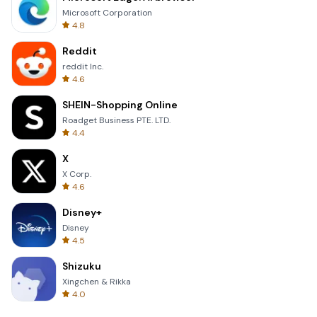
Microsoft Corporation
4.8
Reddit
reddit Inc.
4.6
SHEIN-Shopping Online
Roadget Business PTE. LTD.
4.4
X
X Corp.
4.6
Disney+
Disney
4.5
Shizuku
Xingchen & Rikka
4.0