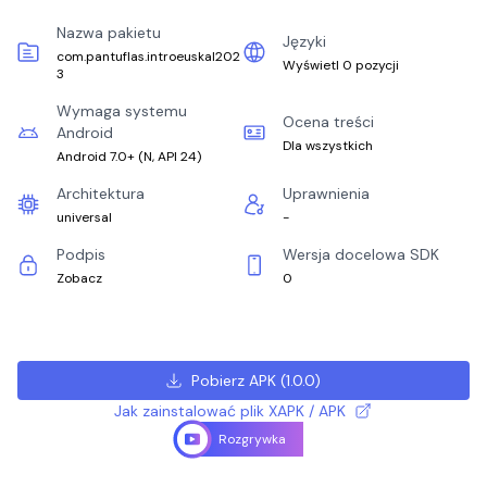
Nazwa pakietu
Języki
com.pantuflas.introeuskal202
Wyświetl 0 pozycji
3
Wymaga systemu
Ocena treści
Android
Dla wszystkich
Android 7.0+
(
N, API 24
)
Architektura
Uprawnienia
universal
-
Podpis
Wersja docelowa SDK
Zobacz
0
Pobierz APK
(
1.0.0
)
Jak zainstalować plik XAPK / APK
Rozgrywka