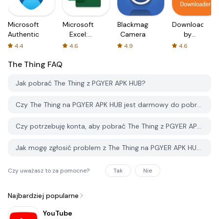
Microsoft
Microsoft
Blackmagic
Downloader
Authenticator
Excel:
Camera
by
Spreadsheets
AFTVnews
4.4
4.6
4.9
4.6
The Thing
FAQ
Jak pobrać The Thing z PGYER APK HUB?
Czy The Thing na PGYER APK HUB jest darmowy do pobrania?
Czy potrzebuję konta, aby pobrać The Thing z PGYER APK HUB?
Jak mogę zgłosić problem z The Thing na PGYER APK HUB?
Czy uważasz to za pomocne?
Tak
Nie
Najbardziej popularne
YouTube