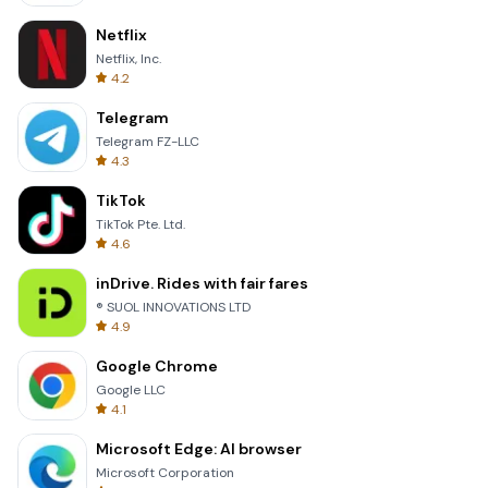
Netflix
Netflix, Inc.
4.2
Telegram
Telegram FZ-LLC
4.3
TikTok
TikTok Pte. Ltd.
4.6
inDrive. Rides with fair fares
® SUOL INNOVATIONS LTD
4.9
Google Chrome
Google LLC
4.1
Microsoft Edge: AI browser
Microsoft Corporation