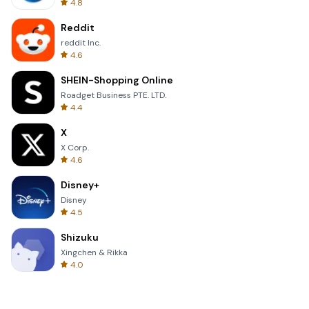
4.8
Reddit
reddit Inc.
4.6
SHEIN-Shopping Online
Roadget Business PTE. LTD.
4.4
X
X Corp.
4.6
Disney+
Disney
4.5
Shizuku
Xingchen & Rikka
4.0