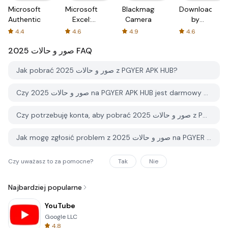
Microsoft
Microsoft
Blackmagic
Downloader
Authenticator
Excel:
Camera
by
Spreadsheets
AFTVnews
4.4
4.6
4.9
4.6
صور و حالات 2025
FAQ
Jak pobrać صور و حالات 2025 z PGYER APK HUB?
Czy صور و حالات 2025 na PGYER APK HUB jest darmowy do pobrania?
Czy potrzebuję konta, aby pobrać صور و حالات 2025 z PGYER APK HUB?
Jak mogę zgłosić problem z صور و حالات 2025 na PGYER APK HUB?
Czy uważasz to za pomocne?
Tak
Nie
Najbardziej popularne
YouTube
Google LLC
4.8