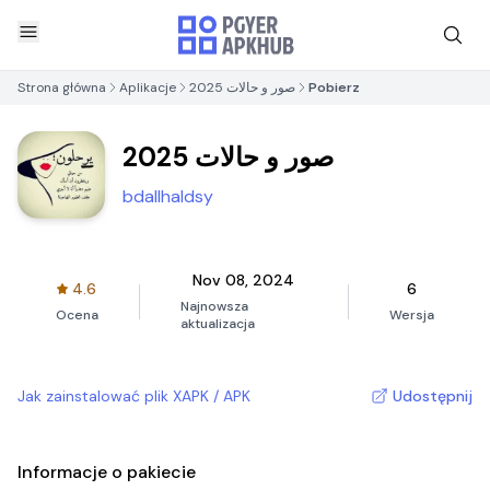
Strona główna
Aplikacje
صور و حالات 2025
Pobierz
صور و حالات 2025
bdallhaldsy
Nov 08, 2024
4.6
6
Najnowsza
Ocena
Wersja
aktualizacja
Jak zainstalować plik XAPK / APK
Udostępnij
Informacje o pakiecie