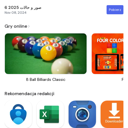
6
صور و حالات 2025
Pobierz
Nov 08, 2024
Gry online
8 Ball Billiards Classic
Fou
Rekomendacja redakcji