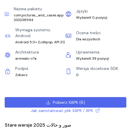
Nazwa pakietu
Języki
com.pictures_and_cases.app
Wyświetl 0 pozycji
333238594
Wymaga systemu
Ocena treści
Android
Dla wszystkich
Android 5.0+
(
Lollipop, API 21
)
Architektura
Uprawnienia
armeabi-v7a
Wyświetl 39 pozycji
Podpis
Wersja docelowa SDK
Zobacz
0
Pobierz XAPK
(
6
)
Jak zainstalować plik XAPK / APK
Stare wersje صور و حالات 2025