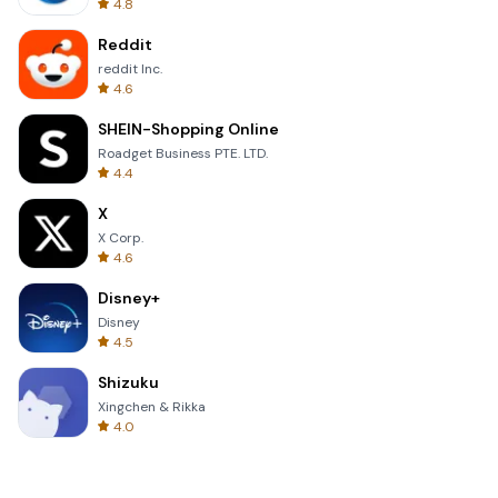
4.8
Reddit
reddit Inc.
4.6
SHEIN-Shopping Online
Roadget Business PTE. LTD.
4.4
X
X Corp.
4.6
Disney+
Disney
4.5
Shizuku
Xingchen & Rikka
4.0