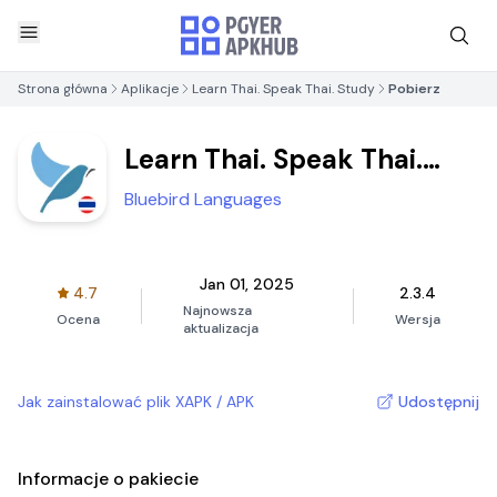
Strona główna
Aplikacje
Learn Thai. Speak Thai. Study
Pobierz
Learn Thai. Speak Thai.
Study
Bluebird Languages
Jan 01, 2025
4.7
2.3.4
Najnowsza
Ocena
Wersja
aktualizacja
Jak zainstalować plik XAPK / APK
Udostępnij
Informacje o pakiecie