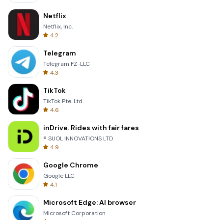
Netflix
Netflix, Inc.
4.2
Telegram
Telegram FZ-LLC
4.3
TikTok
TikTok Pte. Ltd.
4.6
inDrive. Rides with fair fares
® SUOL INNOVATIONS LTD
4.9
Google Chrome
Google LLC
4.1
Microsoft Edge: AI browser
Microsoft Corporation