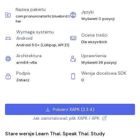
Nazwa pakietu
Języki
com.pronunciatorllc.bluebird.t
Wyświetl 0 pozycji
hai
Wymaga systemu
Ocena treści
Android
Dla wszystkich
Android 5.0+
(
Lollipop, API 21
)
Architektura
Uprawnienia
arm64-v8a
Wyświetl 39 pozycji
Podpis
Wersja docelowa SDK
Zobacz
0
Pobierz XAPK
(
2.3.4
)
Jak zainstalować plik XAPK / APK
Stare wersje Learn Thai. Speak Thai. Study