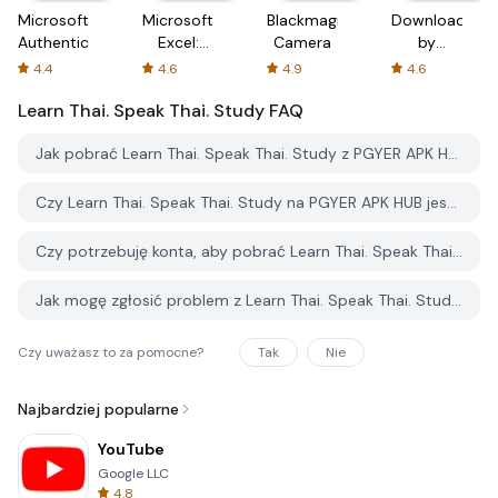
Microsoft
Microsoft
Blackmagic
Downloader
Authenticator
Excel:
Camera
by
Spreadsheets
AFTVnews
4.4
4.6
4.9
4.6
Learn Thai. Speak Thai. Study
FAQ
Jak pobrać Learn Thai. Speak Thai. Study z PGYER APK HUB?
Czy Learn Thai. Speak Thai. Study na PGYER APK HUB jest darmowy do pobrania?
Czy potrzebuję konta, aby pobrać Learn Thai. Speak Thai. Study z PGYER APK HUB?
Jak mogę zgłosić problem z Learn Thai. Speak Thai. Study na PGYER APK HUB?
Czy uważasz to za pomocne?
Tak
Nie
Najbardziej popularne
YouTube
Google LLC
4.8